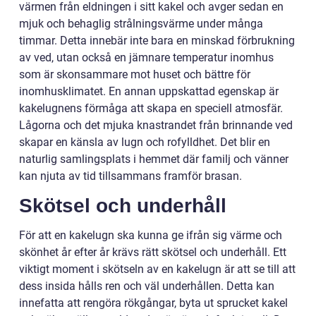
värmen från eldningen i sitt kakel och avger sedan en
mjuk och behaglig strålningsvärme under många
timmar. Detta innebär inte bara en minskad förbrukning
av ved, utan också en jämnare temperatur inomhus
som är skonsammare mot huset och bättre för
inomhusklimatet. En annan uppskattad egenskap är
kakelugnens förmåga att skapa en speciell atmosfär.
Lågorna och det mjuka knastrandet från brinnande ved
skapar en känsla av lugn och rofylldhet. Det blir en
naturlig samlingsplats i hemmet där familj och vänner
kan njuta av tid tillsammans framför brasan.
Skötsel och underhåll
För att en kakelugn ska kunna ge ifrån sig värme och
skönhet år efter år krävs rätt skötsel och underhåll. Ett
viktigt moment i skötseln av en kakelugn är att se till att
dess insida hålls ren och väl underhållen. Detta kan
innefatta att rengöra rökgångar, byta ut sprucket kakel