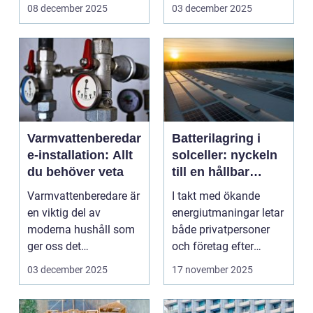
byggnader, spelar ...
glastak ...
08 december 2025
03 december 2025
Varmvattenberedar
Batterilagring i
e-installation: Allt
solceller: nyckeln
du behöver veta
till en hållbar
energiframtid
Varmvattenberedare är
I takt med ökande
en viktig del av
energiutmaningar letar
moderna hushåll som
både privatpersoner
ger oss det
och företag efter
komfortabla varmva...
h&ari...
03 december 2025
17 november 2025