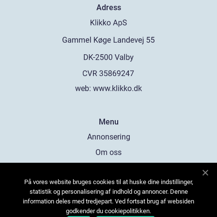
Adress
web:
www.klikko.dk
Menu
Annonsering
Om oss
Cookies
På vores website bruges cookies til at huske dine indstillinger,
Kontakta oss
statistik og personalisering af indhold og annoncer. Denne
Sitemap
information deles med tredjepart. Ved fortsat brug af websiden
godkender du cookiepolitikken.