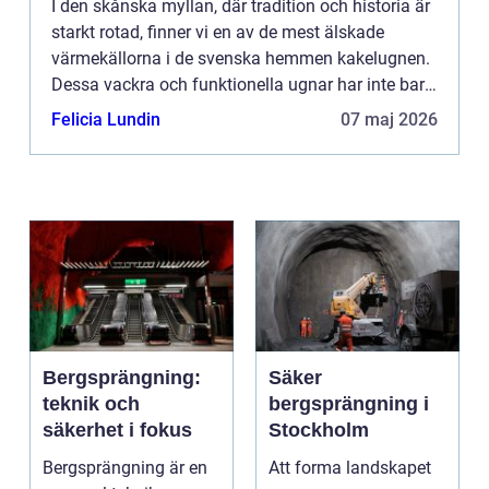
I den skånska myllan, där tradition och historia är
starkt rotad, finner vi en av de mest älskade
värmekällorna i de svenska hemmen kakelugnen.
Dessa vackra och funktionella ugnar har inte bara
varit en central del av många hem genom
Felicia Lundin
07 maj 2026
århundradena, ut...
Bergsprängning:
Säker
teknik och
bergsprängning i
säkerhet i fokus
Stockholm
Bergsprängning är en
Att forma landskapet