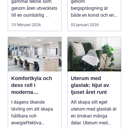
gammal teknik som
genom
genom åren utvecklats
bergsprängning är
till en oumbärlig ...
både en konst och en
vetenskap. Med pre...
10 februari 2026
03 januari 2026
Komfortkyla och
Uterum med
dess roll i
glastak: Njut av
moderna
ljuset året runt
kommersiella
I dagens ökande
Att skapa sitt eget
fastigheter
tävling om att skapa
uterum med glastak är
hållbara och
en önskan många
energieffektiva
delar. Uterum med