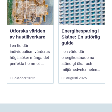
Utforska världen
Energibesparing i
av hustillverkare
Skåne: En utförlig
guide
I en tid där
individualism värderas
I en värld där
högt, söker många det
energikostnaderna
perfekta hemmet ...
ständigt ökar och
miljömedvetenheten
v&aum...
11 oktober 2025
03 augusti 2025