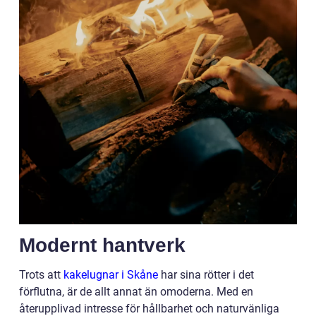
Modernt hantverk
Trots att
kakelugnar i Skåne
har sina rötter i det
förflutna, är de allt annat än omoderna. Med en
återupplivad intresse för hållbarhet och naturvänliga