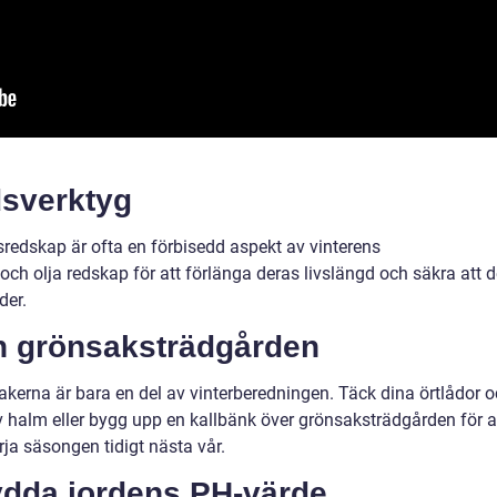
dsverktyg
redskap är ofta en förbisedd aspekt av vinterens
 och olja redskap för att förlänga deras livslängd och säkra att 
der.
h grönsaksträdgården
akerna är bara en del av vinterberedningen. Täck dina örtlådor 
 halm eller bygg upp en kallbänk över grönsaksträdgården för a
ja säsongen tidigt nästa vår.
ydda jordens PH-värde