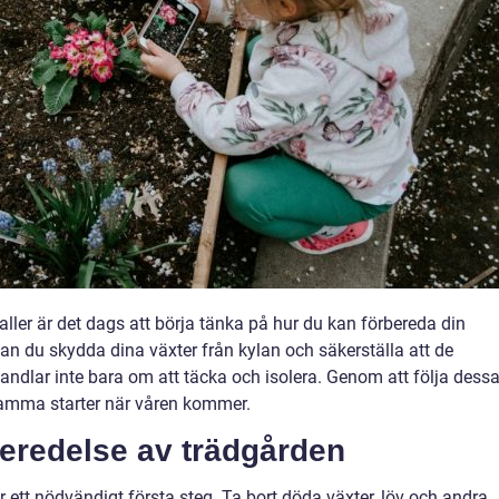
ller är det dags att börja tänka på hur du kan förbereda din
 kan du skydda dina växter från kylan och säkerställa att de
andlar inte bara om att täcka och isolera. Genom att följa dess
amma starter när våren kommer.
eredelse av trädgården
 ett nödvändigt första steg. Ta bort döda växter, löv och andra