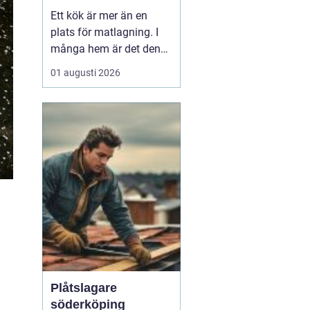
personligt kök
Ett kök är mer än en
plats för matlagning. I
många hem är det den
naturliga
01 augusti 2026
samlingspunkten där
vardag, umgänge och
arbete flyter ihop. När
boende i Uppsala söker
inspiration kring kök
Uppsala h...
a
Plåtslagare
söderköping