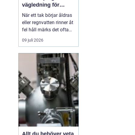
vägledning för
hållbara tak och
När ett tak börjar åldras
plåtdetaljer
eller regnvatten rinner åt
fel håll märks det ofta
först som en liten
09 juli 2026
irritation. Några droppar
i hängrännan, ett
missfärgat hörn på
fasaden, ett konstigt
drag vid vinden. Men
bakom sådana tecken
döljer sig ofta
plåtdetaljer...
Allt du behöver veta