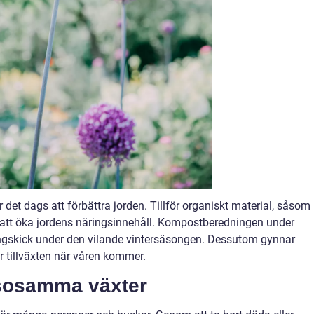
r det dags att förbättra jorden. Tillför organiskt material, såsom
 att öka jordens näringsinnehåll. Kompostberedningen under
ngskick under den vilande vintersäsongen. Dessutom gynnar
ar tillväxten när våren kommer.
lsosamma växter