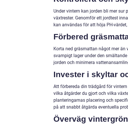
Under vintern kan jorden bli mer sur
växtrester. Genomför ett jordtest inna
kan användas för att höja PH-värdet, 
Förbered gräsmattan
Korta ned gräsmattan något mer än va
svampigt lager under den smältande snö
jorden och minimera vattenansamling, 
Invester i skyltar 
Att förbereda din trädgård för vinter
vilka åtgärder du gjort och vilka växt
planteringarnas placering och specific
på att snabbt åtgärda eventuella pr
Överväg vintergrön