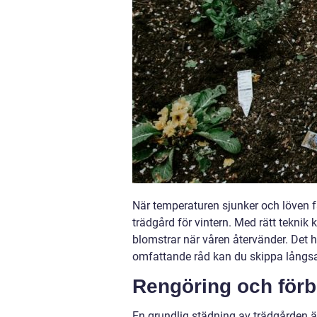
När temperaturen sjunker och löven fa
trädgård för vintern. Med rätt teknik
blomstrar när våren återvänder. Det h
omfattande råd kan du skippa långs
Rengöring och förb
En grundlig städning av trädgården är