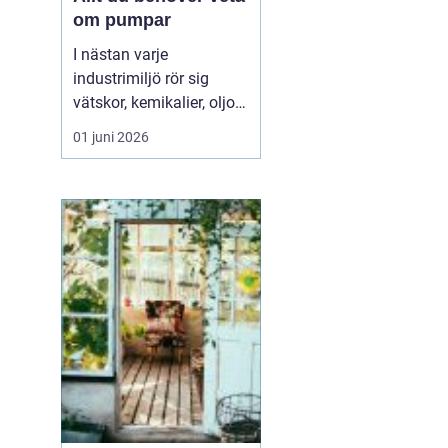
om pumpar
I nästan varje
industrimiljö rör sig
vätskor, kemikalier, oljor
eller slam i bakgrunden.
01 juni 2026
Ofta är det pumpar som
gör jobbet tyst och
effektivt. När rätt pump
sitter på rätt plats rullar
produktionen p...