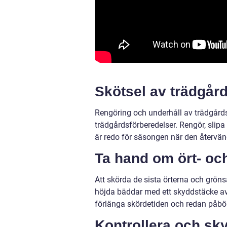
Skötsel av trädgår
Rengöring och underhåll av trädgårds
trädgårdsförberedelser. Rengör, slipa
är redo för säsongen när den återvän
Ta hand om ört- oc
Att skörda de sista örterna och gröns
höjda bäddar med ett skyddstäcke av
förlänga skördetiden och redan påbör
Kontrollera och sk