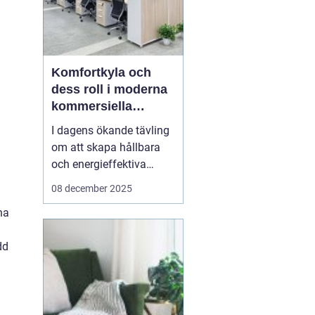
Komfortkyla och
dess roll i moderna
kommersiella
fastigheter
I dagens ökande tävling
om att skapa hållbara
och energieffektiva
byggnader, spelar
08 december 2025
komfortkyla en
na
nyckelroll. Särskilt inom
kommersiella fastigheter
dd
som kontor,
industrihallar och hotell,
har behovet av
komfortkyla blivit