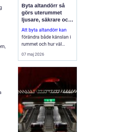
Byta altandörr så
g
görs uterummet
ljusare, säkrare och
mer energieffektivt
Att byta altandörr kan
förändra både känslan i
rummet och hur väl
rn,
bostaden fungerar i
07 maj 2026
vardagen. En modern
dörr släpper in mer ljus,
isolerar bättre mot kyla
och buller och ger ett
tryggare skydd...
a