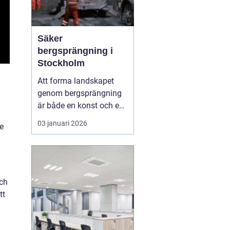
Säker
bergsprängning i
Stockholm
Att forma landskapet
genom bergsprängning
är både en konst och en
vetenskap. Med
03 januari 2026
de
precision och expertis
kan denna metod
möjliggöra utveckling
där naturen annars
sätter gränser. I
och
Stockholm är bergsprä...
tt