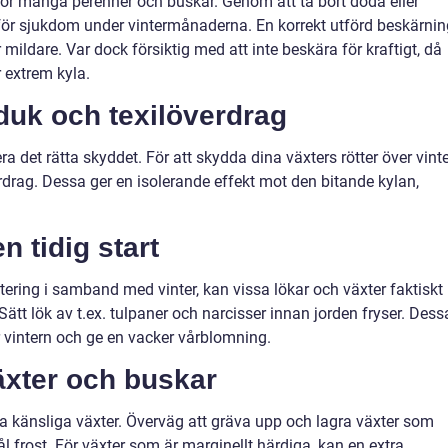
ör många perenner och buskar. Genom att ta bort döda eller
för sjukdom under vintermånaderna. En korrekt utförd beskärnin
ir mildare. Var dock försiktig med att inte beskära för kraftigt, då
 extrem kyla.
duk och texilöverdrag
ra det rätta skyddet. För att skydda dina växters rötter över vinte
rdrag. Dessa ger en isolerande effekt mot den bitande kylan,
n tidig start
tering i samband med vinter, kan vissa lökar och växter faktiskt
Sätt lök av t.ex. tulpaner och narcisser innan jorden fryser. Dess
r vintern och ge en vacker vårblomning.
äxter och buskar
ssa känsliga växter. Överväg att gräva upp och lagra växter som
ål frost. För växter som är marginellt härdiga, kan en extra