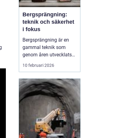
Bergsprängning:
teknik och säkerhet
i fokus
Bergsprängning är en
gammal teknik som
g
genom åren utvecklats
till en oumbärlig del av
10 februari 2026
moderna bygg- och
infrastruktursprojekt.
Genom att noggrant
tillämpa explosioner kan
man forma landskap
och bereda plats för
byggnati...