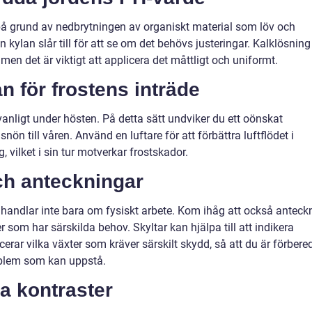
 på grund av nedbrytningen av organiskt material som löv och
n kylan slår till för att se om det behövs justeringar. Kalklösning
men det är viktigt att applicera det måttligt och uniformt.
 för frostens inträde
nligt under hösten. På detta sätt undviker du ett oönskat
n till våren. Använd en luftare för att förbättra luftflödet i
vilket i sin tur motverkar frostskador.
och anteckningar
n handlar inte bara om fysiskt arbete. Kom ihåg att också anteck
er som har särskilda behov. Skyltar kan hjälpa till att indikera
erar vilka växter som kräver särskilt skydd, så att du är förbere
oblem som kan uppstå.
a kontraster