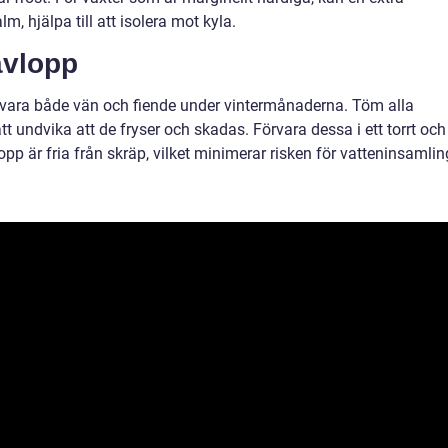
m, hjälpa till att isolera mot kyla.
avlopp
n vara både vän och fiende under vintermånaderna. Töm alla
t undvika att de fryser och skadas. Förvara dessa i ett torrt och
lopp är fria från skräp, vilket minimerar risken för vatteninsamlin