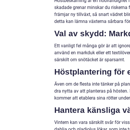
Höstbeskärning är en nödvändighet f
skadade grenar minskar du riskerna 
främjar ny tillväxt, så snart vädret bl
detta kan lämna växterna sårbara för
Val av skydd: Mark
Ett vanligt fel många gör är att ignore
använd en markduk eller ett textilöve
särskilt om snötäcket är sparsamt.
Höstplantering för e
Även om de flesta inte tänker på plan
dra nytta av att planteras på hösten. 
kommer att etablera sina rötter unde
Hantera känsliga v
Vintern kan vara särskilt svår för vi
dahlia och gladiolus lökar, som inte t