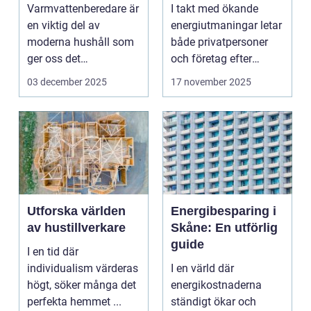
energiframtid
Varmvattenberedare är
I takt med ökande
en viktig del av
energiutmaningar letar
moderna hushåll som
både privatpersoner
ger oss det
och företag efter
komfortabla varmva...
h&ari...
03 december 2025
17 november 2025
Utforska världen
Energibesparing i
av hustillverkare
Skåne: En utförlig
guide
I en tid där
individualism värderas
I en värld där
högt, söker många det
energikostnaderna
perfekta hemmet ...
ständigt ökar och