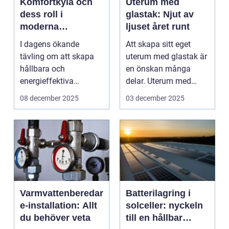
Komfortkyla och
Uterum med
dess roll i
glastak: Njut av
moderna
ljuset året runt
kommersiella
I dagens ökande
Att skapa sitt eget
fastigheter
tävling om att skapa
uterum med glastak är
hållbara och
en önskan många
energieffektiva
delar. Uterum med
byggnader, spelar ...
glastak ...
08 december 2025
03 december 2025
Varmvattenberedar
Batterilagring i
e-installation: Allt
solceller: nyckeln
du behöver veta
till en hållbar