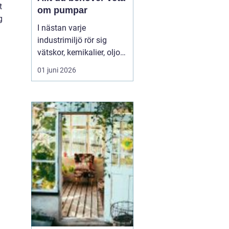
t
om pumpar
g
I nästan varje
industrimiljö rör sig
vätskor, kemikalier, oljor
eller slam i bakgrunden.
01 juni 2026
Ofta är det pumpar som
gör jobbet tyst och
effektivt. När rätt pump
sitter på rätt plats rullar
produktionen p...