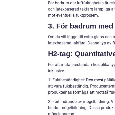
För badrum där luftfuktigheten är rel
och latexbaserad takfärg lämpliga alt
mot eventuella fuktproblem.
3. För badrum med 
Om du vill lägga till extra glans och 
latexbaserad takfärg. Denna typ av f
H2-tag: Quantitati
För att mäta prestandan hos olika type
inklusive:
1. Fuktbeständighet: Den mest pålitl
att vara fuktbeständig. Producentern
produkternas förmåga att motstå fuk
2. Förhindrande av mögelbildning: Vis
hindra mögelbildning. Dessa produkte
mögelangrepp.