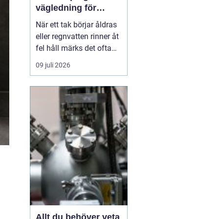
vägledning för
hållbara tak och
När ett tak börjar åldras
plåtdetaljer
eller regnvatten rinner åt
fel håll märks det ofta
först som en liten
09 juli 2026
irritation. Några droppar
i hängrännan, ett
missfärgat hörn på
fasaden, ett konstigt
drag vid vinden. Men
bakom sådana tecken
döljer sig ofta
plåtdetaljer...
Allt du behöver veta