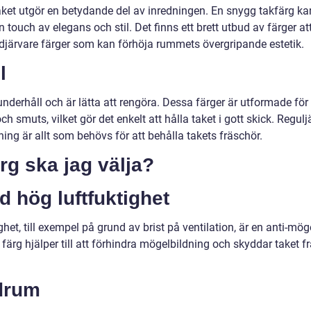
et utgör en betydande del av inredningen. En snygg takfärg ka
en touch av elegans och stil. Det finns ett brett utbud av färger at
ll djärvare färger som kan förhöja rummets övergripande estetik.
l
derhåll och är lätta att rengöra. Dessa färger är utformade för 
 smuts, vilket gör det enkelt att hålla taket i gott skick. Regulj
ng är allt som behövs för att behålla takets fräschör.
ärg ska jag välja?
 hög luftfuktighet
het, till exempel på grund av brist på ventilation, är en anti-mög
färg hjälper till att förhindra mögelbildning och skyddar taket f
drum