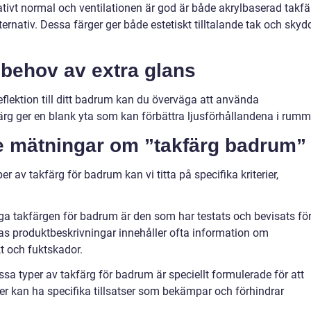
ativt normal och ventilationen är god är både akrylbaserad takfä
ernativ. Dessa färger ger både estetiskt tilltalande tak och skyd
behov av extra glans
reflektion till ditt badrum kan du överväga att använda
ärg ger en blank yta som kan förbättra ljusförhållandena i rumm
ve mätningar om ”takfärg badrum”
r av takfärg för badrum kan vi titta på specifika kriterier,
iga takfärgen för badrum är den som har testats och bevisats fö
as produktbeskrivningar innehåller ofta information om
t och fuktskador.
sa typer av takfärg för badrum är speciellt formulerade för att
r kan ha specifika tillsatser som bekämpar och förhindrar