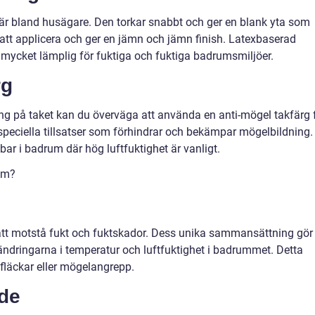
är bland husägare. Den torkar snabbt och ger en blank yta som
el att applicera och ger en jämn och jämn finish. Latexbaserad
mycket lämplig för fuktiga och fuktiga badrumsmiljöer.
rg
 på taket kan du överväga att använda en anti-mögel takfärg 
 speciella tillsatser som förhindrar och bekämpar mögelbildning.
bar i badrum där hög luftfuktighet är vanligt.
rum?
att motstå fukt och fuktskador. Dess unika sammansättning gör
ändringarna i temperatur och luftfuktighet i badrummet. Detta
 fläckar eller mögelangrepp.
nde