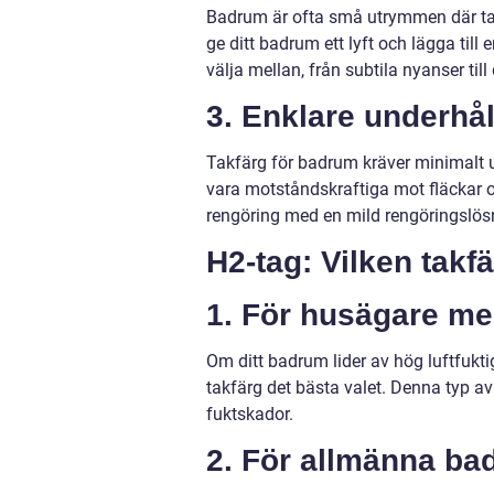
Badrum är ofta små utrymmen där tak
ge ditt badrum ett lyft och lägga till 
välja mellan, från subtila nyanser ti
3. Enklare underhål
Takfärg för badrum kräver minimalt un
vara motståndskraftiga mot fläckar och
rengöring med en mild rengöringslösni
H2-tag: Vilken takf
1. För husägare med
Om ditt badrum lider av hög luftfuktig
takfärg det bästa valet. Denna typ av 
fuktskador.
2. För allmänna ba