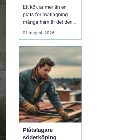
personligt kök
Ett kök är mer än en
plats för matlagning. I
många hem är det den
naturliga
01 augusti 2026
samlingspunkten där
vardag, umgänge och
arbete flyter ihop. När
boende i Uppsala söker
inspiration kring kök
Uppsala h...
Plåtslagare
söderköping