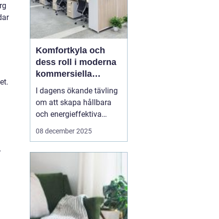
rg
dar
Komfortkyla och
dess roll i moderna
kommersiella
et.
fastigheter
I dagens ökande tävling
om att skapa hållbara
och energieffektiva
byggnader, spelar
08 december 2025
komfortkyla en
nyckelroll. Särskilt inom
r
kommersiella fastigheter
som kontor,
industrihallar och hotell,
har behovet av
komfortkyla blivit