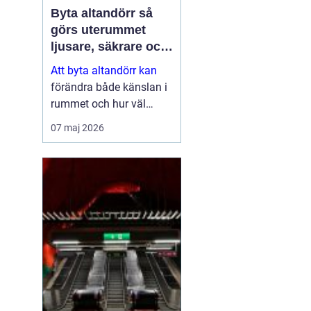
Byta altandörr så
görs uterummet
ljusare, säkrare och
mer energieffektivt
Att byta altandörr kan
förändra både känslan i
rummet och hur väl
bostaden fungerar i
07 maj 2026
vardagen. En modern
dörr släpper in mer ljus,
isolerar bättre mot kyla
och buller och ger ett
tryggare skydd...