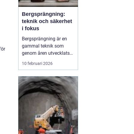
Bergsprängning:
teknik och säkerhet
i fokus
Bergsprängning är en
gammal teknik som
för
genom åren utvecklats
till en oumbärlig del av
10 februari 2026
moderna bygg- och
infrastruktursprojekt.
Genom att noggrant
tillämpa explosioner kan
man forma landskap
och bereda plats för
byggnati...