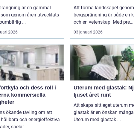
prängning är en gammal
Att forma landskapet genom
k som genom åren utvecklats
bergsprängning är både en 
 oumbärlig ...
och en vetenskap. Med pre...
ruari 2026
03 januari 2026
rtkyla och dess roll i
Uterum med glastak: Nj
rna kommersiella
ljuset året runt
gheter
Att skapa sitt eget uterum m
ns ökande tävling om att
glastak är en önskan många 
hållbara och energieffektiva
Uterum med glastak ...
der, spelar ...