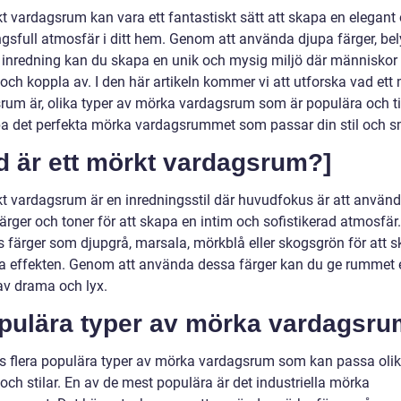
kt vardagsrum kan vara ett fantastiskt sätt att skapa en elegant
gsfull atmosfär i ditt hem. Genom att använda djupa färger, be
t inredning kan du skapa en unik och mysig miljö där människor v
och koppla av. I den här artikeln kommer vi att utforska vad ett
rum är, olika typer av mörka vardagsrum som är populära och ti
pa det perfekta mörka vardagsrummet som passar din stil och 
d är ett mörkt vardagsrum?]
kt vardagsrum är en inredningsstil där huvudfokus är att använ
rger och toner för att skapa en intim och sofistikerad atmosfär.
 färger som djupgrå, marsala, mörkblå eller skogsgrön för att 
ta effekten. Genom att använda dessa färger kan du ge rummet 
av drama och lyx.
opulära typer av mörka vardagsru
ns flera populära typer av mörka vardagsrum som kan passa oli
ch stilar. En av de mest populära är det industriella mörka