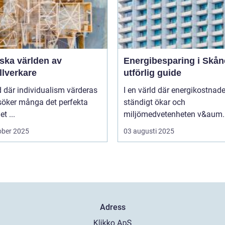
ska världen av
Energibesparing i Skån
llverkare
utförlig guide
id där individualism värderas
I en värld där energikostnad
söker många det perfekta
ständigt ökar och
t ...
miljömedvetenheten v&aum..
ober 2025
03 augusti 2025
Adress