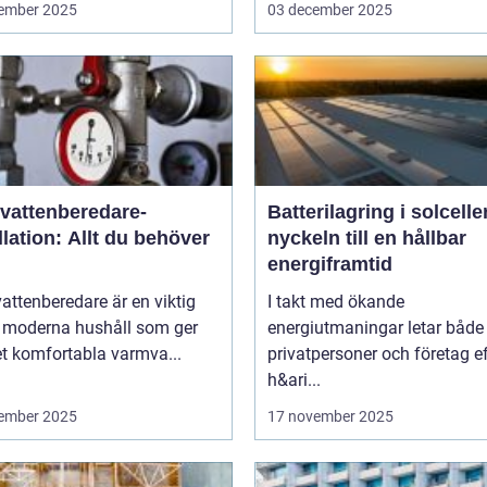
ember 2025
03 december 2025
vattenberedare-
Batterilagring i solcelle
llation: Allt du behöver
nyckeln till en hållbar
energiframtid
ttenberedare är en viktig
I takt med ökande
v moderna hushåll som ger
energiutmaningar letar både
t komfortabla varmva...
privatpersoner och företag ef
h&ari...
ember 2025
17 november 2025