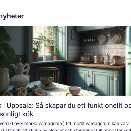
 nyheter
 i Uppsala: Så skapar du ett funktionellt o
sonligt kök
 Översikt över mörka vardagsrum] Ett mörkt vardagsrum kan vara 
stiskt sätt att skapa en elegant och stämningsfull atmosfär i dit