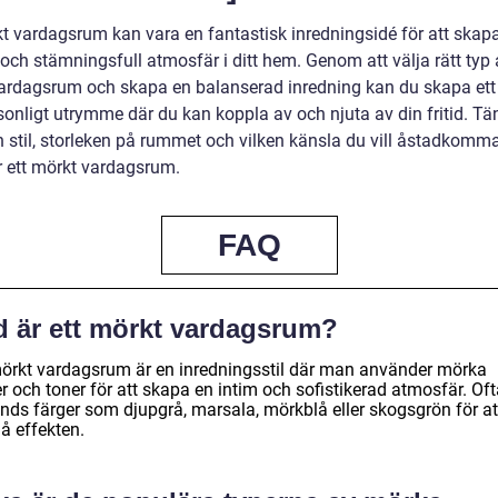
kt vardagsrum kan vara en fantastisk inredningsidé för att skap
och stämningsfull atmosfär i ditt hem. Genom att välja rätt typ 
ardagsrum och skapa en balanserad inredning kan du skapa ett 
sonligt utrymme där du kan koppla av och njuta av din fritid. Tä
n stil, storleken på rummet och vilken känsla du vill åstadkomm
r ett mörkt vardagsrum.
FAQ
d är ett mörkt vardagsrum?
mörkt vardagsrum är en inredningsstil där man använder mörka
r och toner för att skapa en intim och sofistikerad atmosfär. Of
nds färger som djupgrå, marsala, mörkblå eller skogsgrön för at
å effekten.