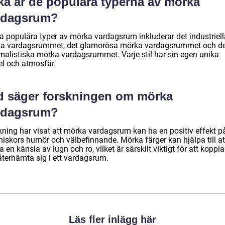
lka är de populära typerna av mörka
rdagsrum?
a populära typer av mörka vardagsrum inkluderar det industriell
a vardagsrummet, det glamorösa mörka vardagsrummet och d
malistiska mörka vardagsrummet. Varje stil har sin egen unika
el och atmosfär.
d säger forskningen om mörka
rdagsrum?
kning har visat att mörka vardagsrum kan ha en positiv effekt p
iskors humör och välbefinnande. Mörka färger kan hjälpa till at
 en känsla av lugn och ro, vilket är särskilt viktigt för att koppl
återhämta sig i ett vardagsrum.
Läs fler inlägg här