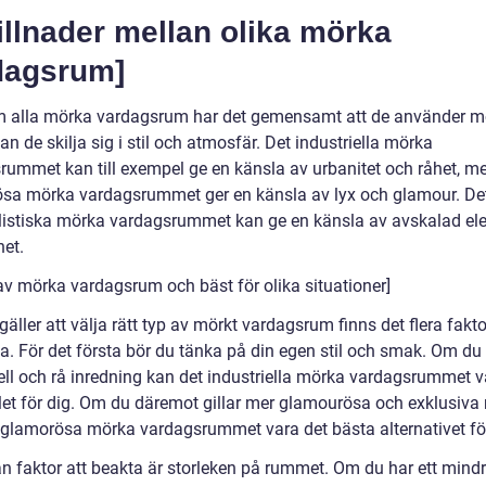
illnader mellan olika mörka
dagsrum]
 alla mörka vardagsrum har det gemensamt att de använder m
kan de skilja sig i stil och atmosfär. Det industriella mörka
rummet kan till exempel ge en känsla av urbanitet och råhet, m
sa mörka vardagsrummet ger en känsla av lyx och glamour. De
istiska mörka vardagsrummet kan ge en känsla av avskalad el
het.
 av mörka vardagsrum och bäst för olika situationer]
gäller att välja rätt typ av mörkt vardagsrum finns det flera fakto
. För det första bör du tänka på din egen stil och smak. Om du g
iell och rå inredning kan det industriella mörka vardagsrummet v
alet för dig. Om du däremot gillar mer glamourösa och exklusiva 
 glamorösa mörka vardagsrummet vara det bästa alternativet för
n faktor att beakta är storleken på rummet. Om du har ett mind