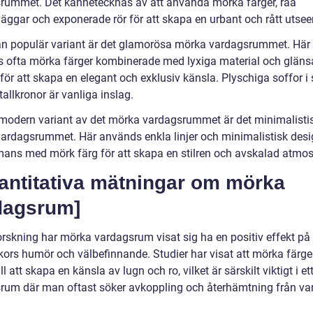
rummet. Det kännetecknas av att använda mörka färger, råa
äggar och exponerade rör för att skapa en urbant och rått utsee
n populär variant är det glamorösa mörka vardagsrummet. Här
 ofta mörka färger kombinerade med lyxiga material och glän
 för att skapa en elegant och exklusiv känsla. Plyschiga soffor 
tallkronor är vanliga inslag.
modern variant av det mörka vardagsrummet är det minimalisti
ardagsrummet. Här används enkla linjer och minimalistisk des
mans med mörk färg för att skapa en stilren och avskalad atmos
vantitativa mätningar om mörka
dagsrum]
forskning har mörka vardagsrum visat sig ha en positiv effekt på
ors humör och välbefinnande. Studier har visat att mörka färge
ill att skapa en känsla av lugn och ro, vilket är särskilt viktigt i et
rum där man oftast söker avkoppling och återhämtning från v