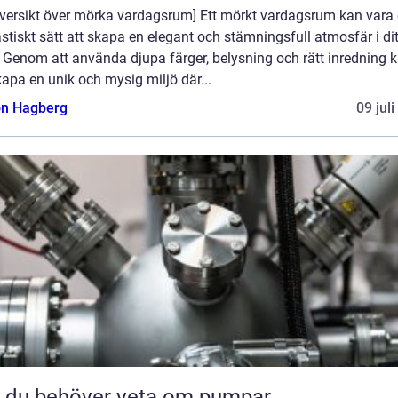
 Översikt över mörka vardagsrum] Ett mörkt vardagsrum kan vara 
stiskt sätt att skapa en elegant och stämningsfull atmosfär i dit
 Genom att använda djupa färger, belysning och rätt inredning 
apa en unik och mysig miljö där...
n Hagberg
09 jul
t du behöver veta om pumpar