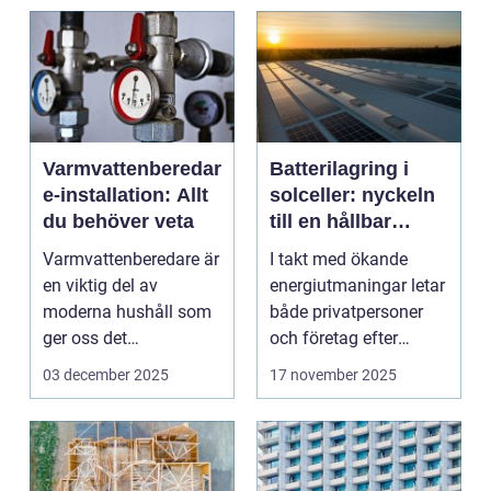
Varmvattenberedar
Batterilagring i
e-installation: Allt
solceller: nyckeln
du behöver veta
till en hållbar
energiframtid
Varmvattenberedare är
I takt med ökande
en viktig del av
energiutmaningar letar
moderna hushåll som
både privatpersoner
ger oss det
och företag efter
komfortabla varmva...
h&ari...
03 december 2025
17 november 2025