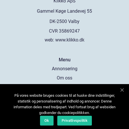
web:
www.klikko.dk
Menu
Annonsering
Om oss
Cookies
På vores website bruges cookies til at huske dine indstillinger,
Kontakta oss
statistik og personalisering af indhold og annoncer. Denne
Sitemap
information deles med tredjepart. Ved fortsat brug af websiden
godkender du cookiepolitikken.
Ok
Privatlivspolitik