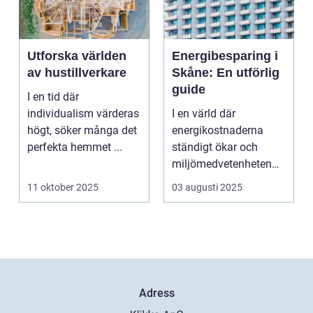
Utforska världen
Energibesparing i
av hustillverkare
Skåne: En utförlig
guide
I en tid där
individualism värderas
I en värld där
högt, söker många det
energikostnaderna
perfekta hemmet ...
ständigt ökar och
miljömedvetenheten
v&aum...
11 oktober 2025
03 augusti 2025
Adress