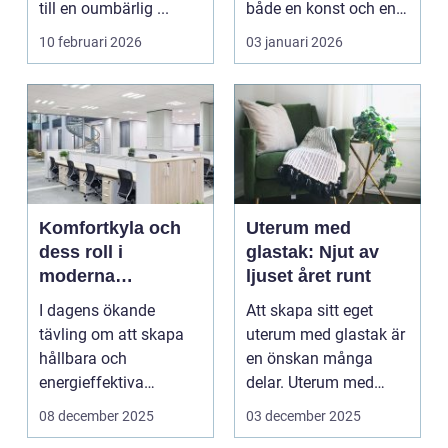
till en oumbärlig ...
både en konst och en
vetenskap. Med pre...
10 februari 2026
03 januari 2026
Komfortkyla och
Uterum med
dess roll i
glastak: Njut av
moderna
ljuset året runt
kommersiella
I dagens ökande
Att skapa sitt eget
fastigheter
tävling om att skapa
uterum med glastak är
hållbara och
en önskan många
energieffektiva
delar. Uterum med
byggnader, spelar ...
glastak ...
08 december 2025
03 december 2025