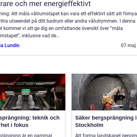
rare och mer energieffektivt
ning: Att måla våtrumstapet kan vara ett effektivt sätt att förny
ttra utseendet på ditt badrum eller andra våtutrymmen. I denna
el kommer vi att ge dig en omfattande översikt över ”måla
mstapet”, inklusive vad de...
ia Lundin
07 maj
sprängning: teknik och
Säker bergsprängning i
het i fokus
Stockholm
prängning är en gammal
Att forma landskapet genom