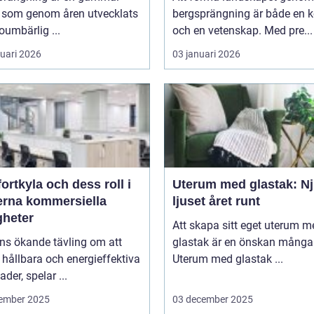
k som genom åren utvecklats
bergsprängning är både en 
 oumbärlig ...
och en vetenskap. Med pre...
ruari 2026
03 januari 2026
rtkyla och dess roll i
Uterum med glastak: Nj
rna kommersiella
ljuset året runt
gheter
Att skapa sitt eget uterum m
ns ökande tävling om att
glastak är en önskan många 
hållbara och energieffektiva
Uterum med glastak ...
der, spelar ...
ember 2025
03 december 2025