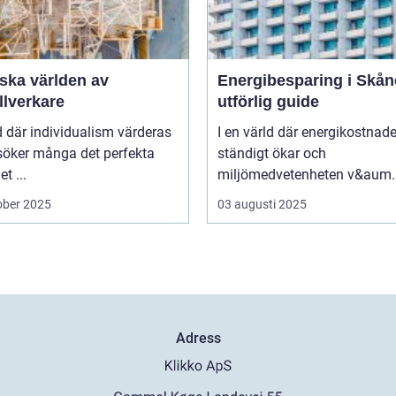
ska världen av
Energibesparing i Skån
llverkare
utförlig guide
id där individualism värderas
I en värld där energikostnad
söker många det perfekta
ständigt ökar och
t ...
miljömedvetenheten v&aum..
ober 2025
03 augusti 2025
Adress