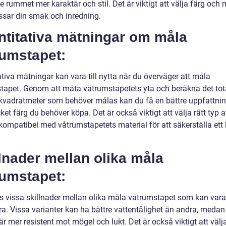
ge rummet mer karaktär och stil. Det är viktigt att välja färg och
sar din smak och inredning.
ntitativa mätningar om måla
rumstapet:
tiva mätningar kan vara till nytta när du överväger att måla
tapet. Genom att mäta våtrumstapetets yta och beräkna det tot
 kvadratmeter som behöver målas kan du få en bättre uppfattni
et färg du behöver köpa. Det är också viktigt att välja rätt typ a
kompatibel med våtrumstapetets material för att säkerställa ett 
.
lnader mellan olika måla
rumstapet:
ns vissa skillnader mellan olika måla våtrumstapet som kan var
ra. Vissa varianter kan ha bättre vattentålighet än andra, medan
r mer resistent mot mögel och lukt. Det är också viktigt att välj