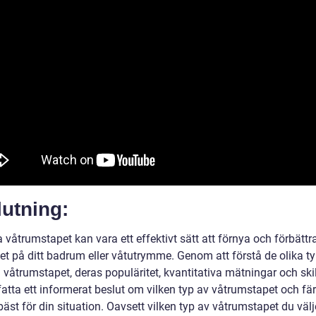
utning:
 våtrumstapet kan vara ett effektivt sätt att förnya och förbättr
et på ditt badrum eller våtutrymme. Genom att förstå de olika t
våtrumstapet, deras populäritet, kvantitativa mätningar och skil
fatta ett informerat beslut om vilken typ av våtrumstapet och f
äst för din situation. Oavsett vilken typ av våtrumstapet du välj