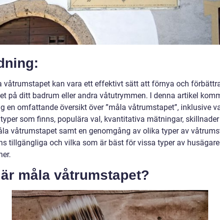
dning:
 våtrumstapet kan vara ett effektivt sätt att förnya och förbättr
et på ditt badrum eller andra våtutrymmen. I denna artikel komm
dig en omfattande översikt över ”måla våtrumstapet”, inklusive v
a typer som finns, populära val, kvantitativa mätningar, skillnade
åla våtrumstapet samt en genomgång av olika typer av våtrums
s tillgängliga och vilka som är bäst för vissa typer av husägare 
ner.
 är måla våtrumstapet?