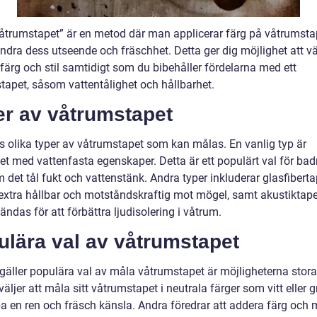
åtrumstapet” är en metod där man applicerar färg på våtrumsta
ändra dess utseende och fräschhet. Detta ger dig möjlighet att vä
färg och stil samtidigt som du bibehåller fördelarna med ett
tapet, såsom vattentålighet och hållbarhet.
er av våtrumstapet
ns olika typer av våtrumstapet som kan målas. En vanlig typ är
pet med vattenfasta egenskaper. Detta är ett populärt val för ba
 det tål fukt och vattenstänk. Andra typer inkluderar glasfiberta
extra hållbar och motståndskraftig mot mögel, samt akustiktap
ndas för att förbättra ljudisolering i våtrum.
ulära val av våtrumstapet
 gäller populära val av måla våtrumstapet är möjligheterna stora
ljer att måla sitt våtrumstapet i neutrala färger som vitt eller gr
pa en ren och fräsch känsla. Andra föredrar att addera färg och