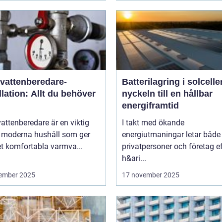
vattenberedare-
Batterilagring i solcelle
llation: Allt du behöver
nyckeln till en hållbar
energiframtid
ttenberedare är en viktig
I takt med ökande
v moderna hushåll som ger
energiutmaningar letar både
t komfortabla varmva...
privatpersoner och företag ef
h&ari...
ember 2025
17 november 2025