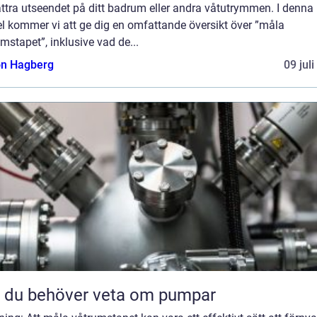
ttra utseendet på ditt badrum eller andra våtutrymmen. I denna
el kommer vi att ge dig en omfattande översikt över ”måla
mstapet”, inklusive vad de...
n Hagberg
09 jul
t du behöver veta om pumpar