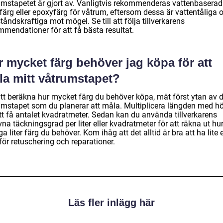
umstapetet är gjort av. Vanligtvis rekommenderas vattenbaserad
färg eller epoxyfärg för våtrum, eftersom dessa är vattentåliga 
åndskraftiga mot mögel. Se till att följa tillverkarens
mmendationer för att få bästa resultat.
 mycket färg behöver jag köpa för att
la mitt våtrumstapet?
att beräkna hur mycket färg du behöver köpa, mät först ytan av d
umstapet som du planerar att måla. Multiplicera längden med h
att få antalet kvadratmeter. Sedan kan du använda tillverkarens
na täckningsgrad per liter eller kvadratmeter för att räkna ut hu
 liter färg du behöver. Kom ihåg att det alltid är bra att ha lite 
för retuschering och reparationer.
Läs fler inlägg här