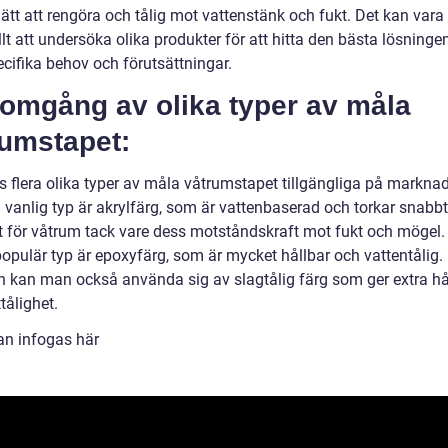
ätt att rengöra och tålig mot vattenstänk och fukt. Det kan vara
lt att undersöka olika produkter för att hitta den bästa lösningen
ecifika behov och förutsättningar.
omgång av olika typer av måla
rumstapet:
ns flera olika typer av måla våtrumstapet tillgängliga på markna
 vanlig typ är akrylfärg, som är vattenbaserad och torkar snabbt
kt för våtrum tack vare dess motståndskraft mot fukt och mögel.
opulär typ är epoxyfärg, som är mycket hållbar och vattentålig.
en kan man också använda sig av slagtålig färg som ger extra hå
tålighet.
an infogas här