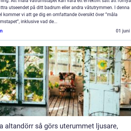
ning: Att måla våtrumstapet kan vara ett effektivt sätt att förny
ttra utseendet på ditt badrum eller andra våtutrymmen. I denna
el kommer vi att ge dig en omfattande översikt över ”måla
mstapet”, inklusive vad de...
n
01 juni
ndörr så görs uterummet ljusare,