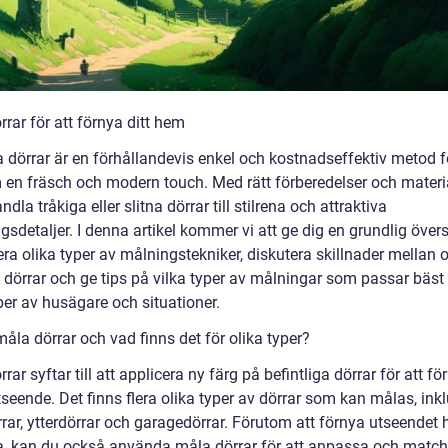
rar för att förnya ditt hem
 dörrar är en förhållandevis enkel och kostnadseffektiv metod fö
m en fräsch och modern touch. Med rätt förberedelser och materi
ndla tråkiga eller slitna dörrar till stilrena och attraktiva
gsdetaljer. I denna artikel kommer vi att ge dig en grundlig övers
ra olika typer av målningstekniker, diskutera skillnader mellan o
 dörrar och ge tips på vilka typer av målningar som passar bäst 
per av husägare och situationer.
åla dörrar och vad finns det för olika typer?
rar syftar till att applicera ny färg på befintliga dörrar för att fö
seende. Det finns flera olika typer av dörrar som kan målas, ink
rar, ytterdörrar och garagedörrar. Förutom att förnya utseendet 
a, kan du också använda måla dörrar för att anpassa och matc