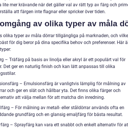
 lite mer krävande när det gäller val av rätt typ av färg och prim
rställa att färgen inte flagnar eller spricker över tiden.
omgång av olika typer av måla dö
s olika typer av måla dörrar tillgängliga på marknaden, och vilk
äst för dig beror på dina specifika behov och preferenser. Här ä
typer:
rg – Träfärg på basis av linolja eller akryl är ett populärt val för
r. Det ger en naturlig finish och kan lätt anpassas till olika
gsstilar.
sionsfärg – Emulsionsfärg är vanligtvis lämplig för målning av
rar och ger en slät och hållbar yta. Det finns olika färger och
ernativ att välja mellan för att matcha din inredning.
lfärg – För målning av metall- eller ståldörrar används ofta en
ddande grundfärg och en glansig emaljfärg för bästa resultat.
färg – Sprayfärg kan vara ett snabbt och enkelt alternativ för a