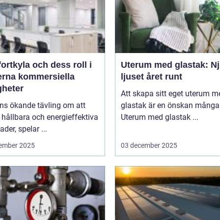
rtkyla och dess roll i
Uterum med glastak: Nj
rna kommersiella
ljuset året runt
gheter
Att skapa sitt eget uterum m
ns ökande tävling om att
glastak är en önskan många 
hållbara och energieffektiva
Uterum med glastak ...
der, spelar ...
ember 2025
03 december 2025