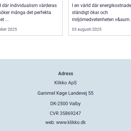
id där individualism värderas
I en värld där energikostnad
söker många det perfekta
ständigt ökar och
t ...
miljömedvetenheten v&aum..
ober 2025
03 augusti 2025
Adress
web:
www.klikko.dk