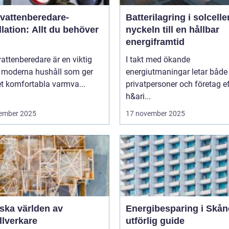
vattenberedare-
Batterilagring i solcelle
llation: Allt du behöver
nyckeln till en hållbar
energiframtid
ttenberedare är en viktig
I takt med ökande
v moderna hushåll som ger
energiutmaningar letar både
t komfortabla varmva...
privatpersoner och företag ef
h&ari...
ember 2025
17 november 2025
ska världen av
Energibesparing i Skån
llverkare
utförlig guide