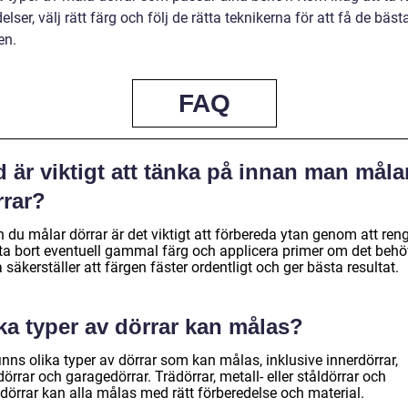
elser, välj rätt färg och följ de rätta teknikerna för att få de bäst
en.
FAQ
 är viktigt att tänka på innan man måla
rrar?
 du målar dörrar är det viktigt att förbereda ytan genom att ren
 ta bort eventuell gammal färg och applicera primer om det behö
 säkerställer att färgen fäster ordentligt och ger bästa resultat.
ka typer av dörrar kan målas?
inns olika typer av dörrar som kan målas, inklusive innerdörrar,
dörrar och garagedörrar. Trädörrar, metall- eller ståldörrar och
tdörrar kan alla målas med rätt förberedelse och material.