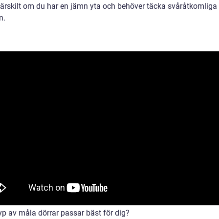
 särskilt om du har en jämn yta och behöver täcka svåråtkomliga
n.
yp av måla dörrar passar bäst för dig?