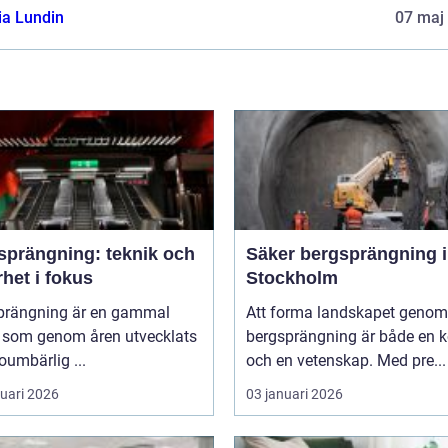
ia Lundin
07 maj
sprängning: teknik och
Säker bergsprängning i
het i fokus
Stockholm
prängning är en gammal
Att forma landskapet genom
k som genom åren utvecklats
bergsprängning är både en 
 oumbärlig ...
och en vetenskap. Med pre...
ruari 2026
03 januari 2026