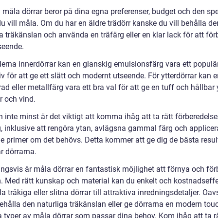
v måla dörrar beror på dina egna preferenser, budget och den spe
u vill måla. Om du har en äldre trädörr kanske du vill behålla de
a träkänslan och använda en träfärg eller en klar lack för att för
seende.
erna innerdörrar kan en glanskig emulsionsfärg vara ett populä
iv för att ge ett slätt och modernt utseende. För ytterdörrar kan 
ad eller metallfärg vara ett bra val för att ge en tuff och hållba
r och vind.
 inte minst är det viktigt att komma ihåg att ta rätt förberedelse
, inklusive att rengöra ytan, avlägsna gammal färg och applicer
e primer om det behövs. Detta kommer att ge dig de bästa resul
r dörrarna.
ngsvis är måla dörrar en fantastisk möjlighet att förnya och för
m. Med rätt kunskap och material kan du enkelt och kostnadseffe
a tråkiga eller slitna dörrar till attraktiva inredningsdetaljer. Oa
behålla den naturliga träkänslan eller ge dörrarna en modern tou
ka typer av måla dörrar som passar dina behov. Kom ihåg att ta r