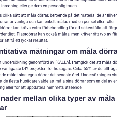
 inredning eller ge dem en personlig touch.
s olika sätt att måla dörrar, beroende på det material de är tillve
örrar är vanliga och kan enkelt målas med en pensel eller roller. 
åldörrar kan kräva extra förbehandling för att säkerställa att färg
rdentligt. Plastdörrar kan också målas, men kräver rätt typ av fä
ör att få ett lyckat resultat.
titativa mätningar om måla dörra
en undersökning genomförd av [KÄLLA], framgick det att måla dö
 vanligaste DIY-projekten för husägare. Cirka 65% av de tillfråg
hade målat sina egna dörrar det senaste året. Undersökningen vi
t de flesta husägare valde att måla sina dörrar som en del av en
ing eller för att uppdatera hemmets utseende.
lnader mellan olika typer av måla
ar