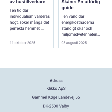
av hustillverkare
Skåne: En utförlig
guide
I en tid där
individualism värderas
I en värld där
högt, söker många det
energikostnaderna
perfekta hemmet ...
ständigt ökar och
miljömedvetenheten
v&aum...
11 oktober 2025
03 augusti 2025
Adress