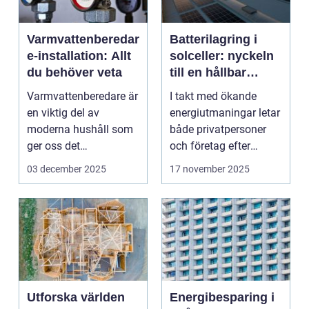
Varmvattenberedar
Batterilagring i
e-installation: Allt
solceller: nyckeln
du behöver veta
till en hållbar
energiframtid
Varmvattenberedare är
I takt med ökande
en viktig del av
energiutmaningar letar
moderna hushåll som
både privatpersoner
ger oss det
och företag efter
komfortabla varmva...
h&ari...
03 december 2025
17 november 2025
Utforska världen
Energibesparing i