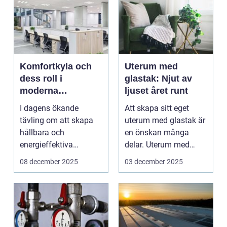
Komfortkyla och
Uterum med
dess roll i
glastak: Njut av
moderna
ljuset året runt
kommersiella
I dagens ökande
Att skapa sitt eget
fastigheter
tävling om att skapa
uterum med glastak är
hållbara och
en önskan många
energieffektiva
delar. Uterum med
byggnader, spelar ...
glastak ...
08 december 2025
03 december 2025