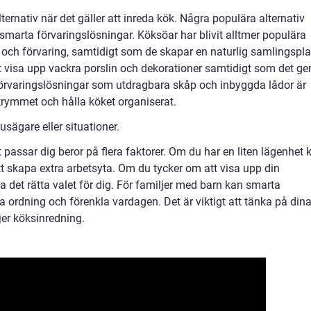
rnativ när det gäller att inreda kök. Några populära alternativ
 smarta förvaringslösningar. Köksöar har blivit alltmer populära
r och förvaring, samtidigt som de skapar en naturlig samlingspla
tt visa upp vackra porslin och dekorationer samtidigt som det ge
förvaringslösningar som utdragbara skåp och inbyggda lådor är
trymmet och hålla köket organiserat.
usägare eller situationer.
passar dig beror på flera faktorer. Om du har en liten lägenhet 
tt skapa extra arbetsyta. Om du tycker om att visa upp din
 det rätta valet för dig. För familjer med barn kan smarta
lla ordning och förenkla vardagen. Det är viktigt att tänka på din
er köksinredning.