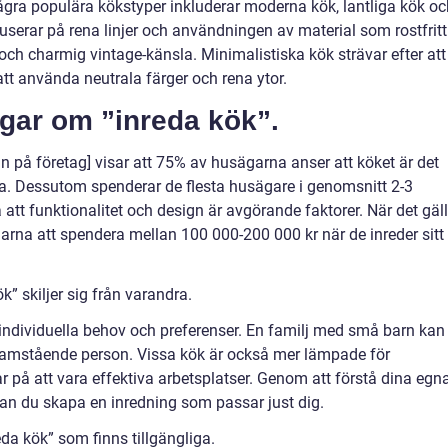
Några populära kökstyper inkluderar moderna kök, lantliga kök oc
serar på rena linjer och användningen av material som rostfritt
och charmig vintage-känsla. Minimalistiska kök strävar efter att
t använda neutrala färger och rena ytor.
ngar om ”inreda kök”.
n på företag] visar att 75% av husägarna anser att köket är det
a. Dessutom spenderar de flesta husägare i genomsnitt 2-3
å att funktionalitet och design är avgörande faktorer. När det gäll
arna att spendera mellan 100 000-200 000 kr när de inreder sitt
” skiljer sig från varandra.
 individuella behov och preferenser. En familj med små barn kan
samstående person. Vissa kök är också mer lämpade för
 på att vara effektiva arbetsplatser. Genom att förstå dina egn
an du skapa en inredning som passar just dig.
da kök” som finns tillgängliga.