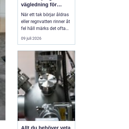
vägledning för
hållbara tak och
När ett tak börjar åldras
plåtdetaljer
eller regnvatten rinner åt
fel håll märks det ofta
först som en liten
09 juli 2026
irritation. Några droppar
i hängrännan, ett
missfärgat hörn på
fasaden, ett konstigt
drag vid vinden. Men
bakom sådana tecken
döljer sig ofta
plåtdetaljer...
Allt du behöver veta