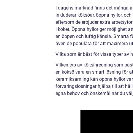
I dagens marknad finns det många alte
inkluderar köksöar, öppna hyllor, och
eftersom de erbjuder extra arbetsyto
i köket. Öppna hyllor ger möjlighet a
en öppen och luftig känsla. Smarta 
även de populära för att maximera u
Vilka som är bäst för vissa typer av h
Vilken typ av köksinredning som bäst 
en köksö vara en smart lösning för a
keramiksamling kan öppna hyllor vara
förvaringslösningar hjälpa till att hå
egna behov och önskemål när du välj