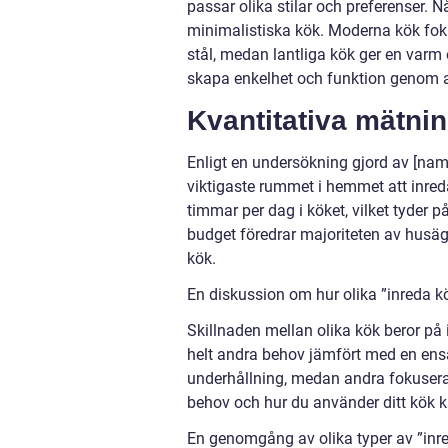
passar olika stilar och preferenser. 
minimalistiska kök. Moderna kök foku
stål, medan lantliga kök ger en varm 
skapa enkelhet och funktion genom at
Kvantitativa mätni
Enligt en undersökning gjord av [nam
viktigaste rummet i hemmet att inred
timmar per dag i köket, vilket tyder p
budget föredrar majoriteten av husäg
kök.
En diskussion om hur olika ”inreda kök
Skillnaden mellan olika kök beror på
helt andra behov jämfört med en en
underhållning, medan andra fokuserar
behov och hur du använder ditt kök k
En genomgång av olika typer av ”inre