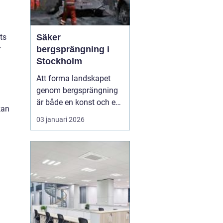
Säker
ts
bergsprängning i
r
Stockholm
Att forma landskapet
genom bergsprängning
är både en konst och en
kan
vetenskap. Med
03 januari 2026
precision och expertis
kan denna metod
a
möjliggöra utveckling
där naturen annars
sätter gränser. I
Stockholm är bergsprä...