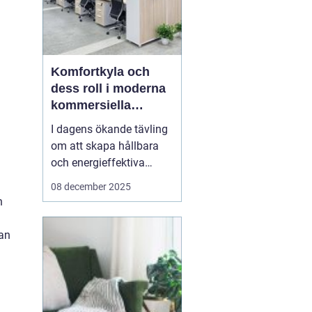
Komfortkyla och
dess roll i moderna
kommersiella
fastigheter
I dagens ökande tävling
om att skapa hållbara
och energieffektiva
byggnader, spelar
08 december 2025
komfortkyla en
n
nyckelroll. Särskilt inom
kommersiella fastigheter
kan
som kontor,
industrihallar och hotell,
har behovet av
komfortkyla blivit