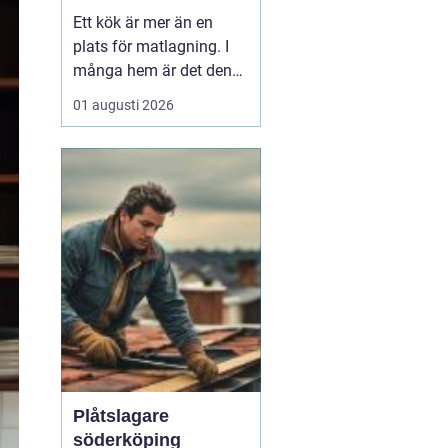
personligt kök
Ett kök är mer än en
plats för matlagning. I
många hem är det den
naturliga
01 augusti 2026
samlingspunkten där
vardag, umgänge och
arbete flyter ihop. När
boende i Uppsala söker
inspiration kring kök
Uppsala h...
Plåtslagare
söderköping