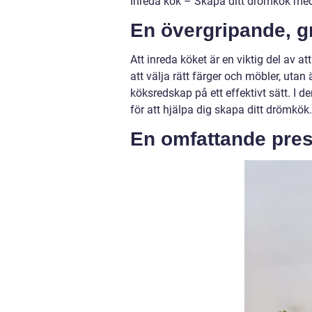
Inreda kök – Skapa ditt drömkök med 
En övergripande, gr
Att inreda köket är en viktig del av a
att välja rätt färger och möbler, uta
köksredskap på ett effektivt sätt. I d
för att hjälpa dig skapa ditt drömkök.
En omfattande pres