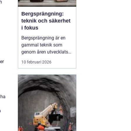
h
Bergsprängning:
teknik och säkerhet
i fokus
Bergsprängning är en
gammal teknik som
genom åren utvecklats
till en oumbärlig del av
er
10 februari 2026
moderna bygg- och
infrastruktursprojekt.
Genom att noggrant
tillämpa explosioner kan
man forma landskap
 ha
och bereda plats för
byggnati...
a