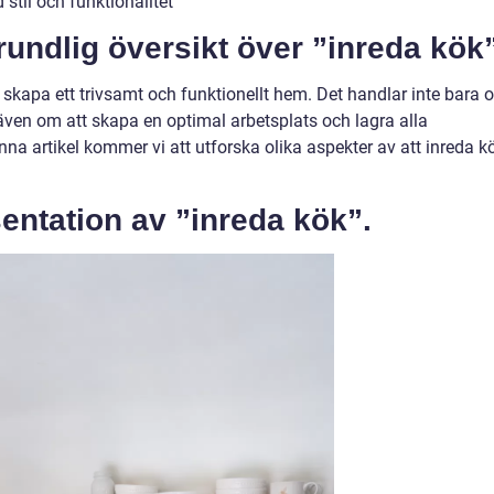
stil och funktionalitet
undlig översikt över ”inreda kök”
tt skapa ett trivsamt och funktionellt hem. Det handlar inte bara
n även om att skapa en optimal arbetsplats och lagra alla
enna artikel kommer vi att utforska olika aspekter av att inreda k
entation av ”inreda kök”.