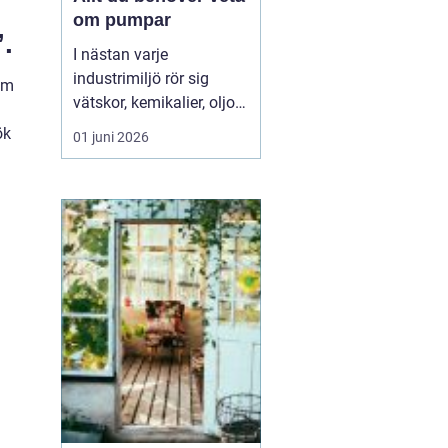
om pumpar
.
I nästan varje
industrimiljö rör sig
 om
vätskor, kemikalier, oljor
eller slam i bakgrunden.
ök
01 juni 2026
Ofta är det pumpar som
gör jobbet tyst och
effektivt. När rätt pump
sitter på rätt plats rullar
produktionen p...