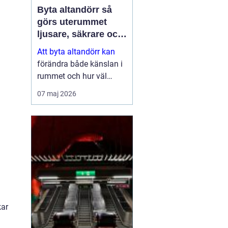
Byta altandörr så
görs uterummet
ljusare, säkrare och
mer energieffektivt
Att byta altandörr kan
förändra både känslan i
rummet och hur väl
bostaden fungerar i
07 maj 2026
vardagen. En modern
dörr släpper in mer ljus,
isolerar bättre mot kyla
och buller och ger ett
tryggare skydd...
kar