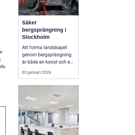
Säker
bergsprängning i
Stockholm
Att forma landskapet
er
genom bergsprängning
k
är både en konst och en
 du
vetenskap. Med
03 januari 2026
precision och expertis
kan denna metod
möjliggöra utveckling
där naturen annars
sätter gränser. I
Stockholm är bergsprä...