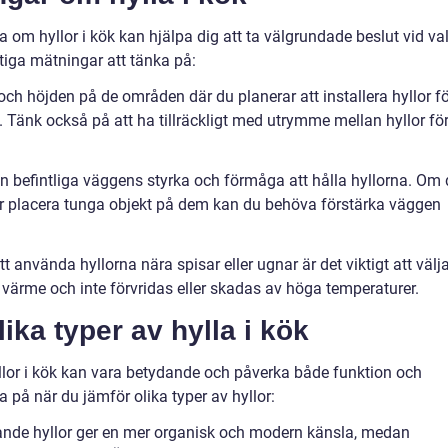
a om hyllor i kök kan hjälpa dig att ta välgrundade beslut vid va
iktiga mätningar att tänka på:
ch höjden på de områden där du planerar att installera hyllor fö
ök. Tänk också på att ha tillräckligt med utrymme mellan hyllor fö
 den befintliga väggens styrka och förmåga att hålla hyllorna. Om
ler placera tunga objekt på dem kan du behöva förstärka väggen
använda hyllorna nära spisar eller ugnar är det viktigt att välj
värme och inte förvridas eller skadas av höga temperaturer.
ika typer av hylla i kök
yllor i kök kan vara betydande och påverka både funktion och
a på när du jämför olika typer av hyllor:
nde hyllor ger en mer organisk och modern känsla, medan