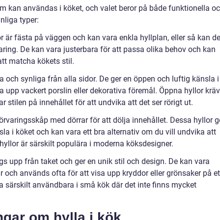
 som kan användas i köket, och valet beror på både funktionella o
nliga typer:
 är fästa på väggen och kan vara enkla hyllplan, eller så kan d
varing. De kan vara justerbara för att passa olika behov och kan
att matcha kökets stil.
 och synliga från alla sidor. De ger en öppen och luftig känsla i
sa upp vackert porslin eller dekorativa föremål. Öppna hyllor kräv
stilen på innehållet för att undvika att det ser rörigt ut.
örvaringsskåp med dörrar för att dölja innehållet. Dessa hyllor g
a i köket och kan vara ett bra alternativ om du vill undvika att
yllor är särskilt populära i moderna köksdesigner.
s upp från taket och ger en unik stil och design. De kan vara
r och används ofta för att visa upp kryddor eller grönsaker på et
a särskilt användbara i små kök där det inte finns mycket
ngar om hylla i kök