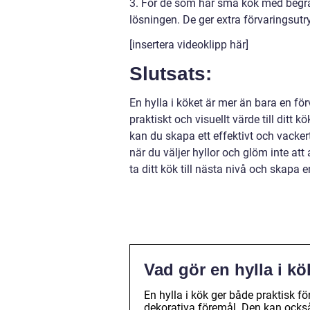
3. För de som har små kök med begr
lösningen. De ger extra förvaringsut
[insertera videoklipp här]
Slutsats:
En hylla i köket är mer än bara en f
praktiskt och visuellt värde till ditt 
kan du skapa ett effektivt och vacker
när du väljer hyllor och glöm inte att
ta ditt kök till nästa nivå och skapa
Vad gör en hylla i kö
En hylla i kök ger både praktisk f
dekorativa föremål. Den kan också 