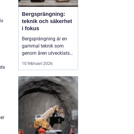
Bergsprängning:
du
teknik och säkerhet
i fokus
Bergsprängning är en
gammal teknik som
genom åren utvecklats
till en oumbärlig del av
10 februari 2026
ets
moderna bygg- och
infrastruktursprojekt.
Genom att noggrant
tillämpa explosioner kan
man forma landskap
och bereda plats för
byggnati...
er