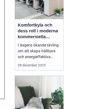
Komfortkyla och
dess roll i moderna
kommersiella
fastigheter
I dagens ökande tävling
om att skapa hållbara
och energieffektiva
byggnader, spelar
08 december 2025
komfortkyla en
nyckelroll. Särskilt inom
kommersiella fastigheter
som kontor,
industrihallar och hotell,
har behovet av
komfortkyla blivit