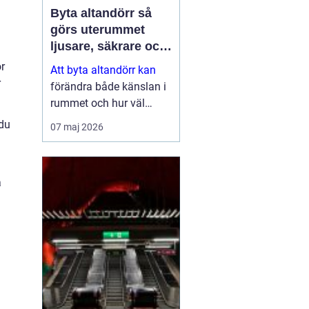
Byta altandörr så
l
görs uterummet
ljusare, säkrare och
mer energieffektivt
r
Att byta altandörr kan
r
förändra både känslan i
rummet och hur väl
bostaden fungerar i
 du
07 maj 2026
vardagen. En modern
dörr släpper in mer ljus,
isolerar bättre mot kyla
a
och buller och ger ett
tryggare skydd...