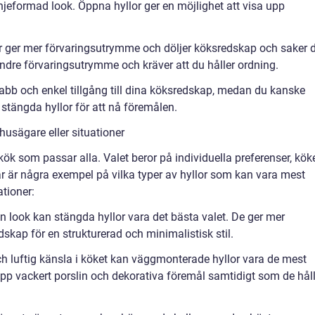
njeformad look. Öppna hyllor ger en möjlighet att visa upp
r ger mer förvaringsutrymme och döljer köksredskap och saker 
mindre förvaringsutrymme och kräver att du håller ordning.
nabb och enkel tillgång till dina köksredskap, medan du kanske
stängda hyllor för att nå föremålen.
 husägare eller situationer
 kök som passar alla. Valet beror på individuella preferenser, kök
Här är några exempel på vilka typer av hyllor som kan vara mest
ationer:
n look kan stängda hyllor vara det bästa valet. De ger mer
skap för en strukturerad och minimalistisk stil.
ch luftig känsla i köket kan väggmonterade hyllor vara de mest
upp vackert porslin och dekorativa föremål samtidigt som de håll