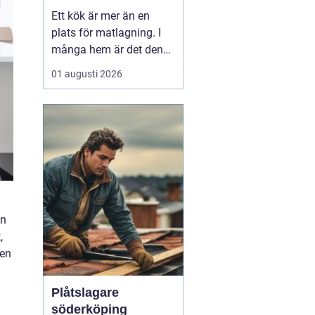
personligt kök
Ett kök är mer än en
plats för matlagning. I
många hem är det den
naturliga
01 augusti 2026
samlingspunkten där
vardag, umgänge och
arbete flyter ihop. När
boende i Uppsala söker
inspiration kring kök
Uppsala h...
en
,
ken
Plåtslagare
söderköping