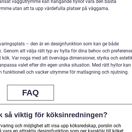
änsat väggutrymme kan hängande hyllor vara den bästa
rymme utan att ta upp värdefulla platser på väggarna.
örvaringsplats – den är en designfunktion som kan ge både
kök. Genom att välja rätt typ av hylla för dina behov och preferens
t kök. Var noga med att överväga dimensioner, styrka och esteti
 anpassa valet efter din egen unika situation. Med rätt hyllor kan
 en funktionell och vacker utrymme för matlagning och njutning.
FAQ
k så viktig för köksinredningen?
örvaring och möjlighet att visa upp köksredskap, porslin och
vara en attraktiv designfunktion som ger karaktär till köket.