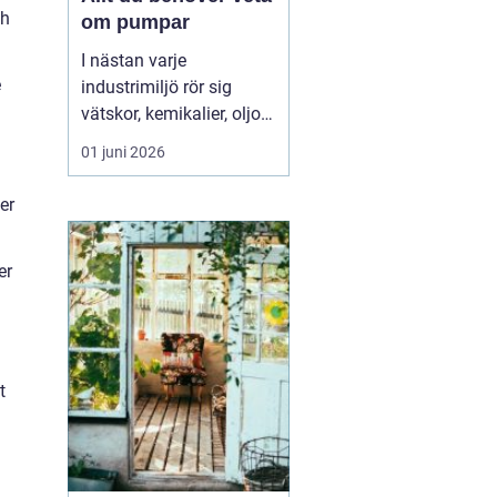
ch
om pumpar
I nästan varje
e
industrimiljö rör sig
vätskor, kemikalier, oljor
eller slam i bakgrunden.
01 juni 2026
Ofta är det pumpar som
gör jobbet tyst och
er
effektivt. När rätt pump
sitter på rätt plats rullar
er
produktionen p...
t