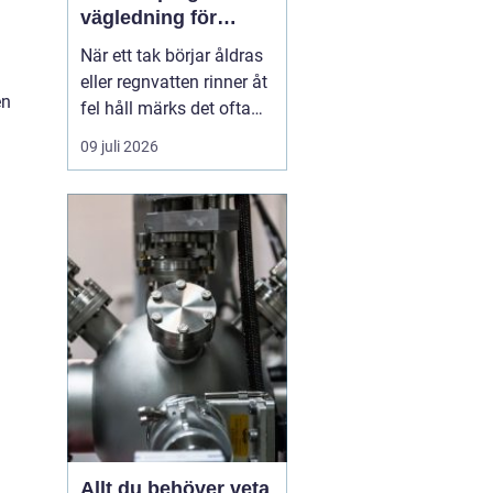
vägledning för
n
hållbara tak och
När ett tak börjar åldras
plåtdetaljer
eller regnvatten rinner åt
en
fel håll märks det ofta
först som en liten
09 juli 2026
irritation. Några droppar
i hängrännan, ett
missfärgat hörn på
fasaden, ett konstigt
drag vid vinden. Men
bakom sådana tecken
döljer sig ofta
plåtdetaljer...
Allt du behöver veta