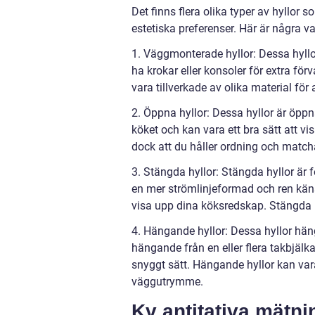
Det finns flera olika typer av hyllor
estetiska preferenser. Här är några va
1. Väggmonterade hyllor: Dessa hyllor
ha krokar eller konsoler för extra för
vara tillverkade av olika material för 
2. Öppna hyllor: Dessa hyllor är öppna
köket och kan vara ett bra sätt att vi
dock att du håller ordning och matchar 
3. Stängda hyllor: Stängda hyllor är f
en mer strömlinjeformad och ren känsl
visa upp dina köksredskap. Stängda h
4. Hängande hyllor: Dessa hyllor häng
hängande från en eller flera takbjälka
snyggt sätt. Hängande hyllor kan var
väggutrymme.
Kv antitativa mätni