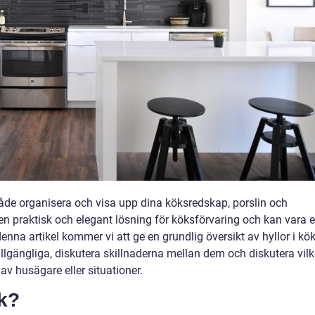
t både organisera och visa upp dina köksredskap, porslin och
en praktisk och elegant lösning för köksförvaring och kan vara 
denna artikel kommer vi att ge en grundlig översikt av hyllor i kök
illgängliga, diskutera skillnaderna mellan dem och diskutera vil
av husägare eller situationer.
ök?