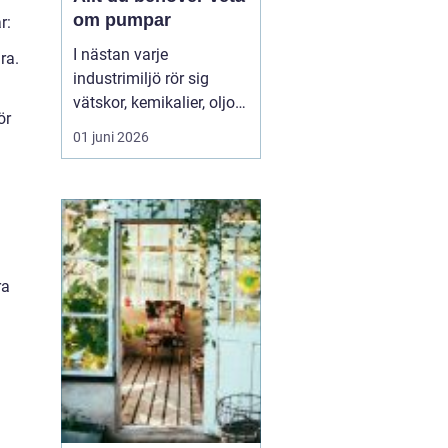
om pumpar
r:
I nästan varje
ra.
industrimiljö rör sig
vätskor, kemikalier, oljor
ör
eller slam i bakgrunden.
01 juni 2026
Ofta är det pumpar som
gör jobbet tyst och
effektivt. När rätt pump
sitter på rätt plats rullar
produktionen p...
ra