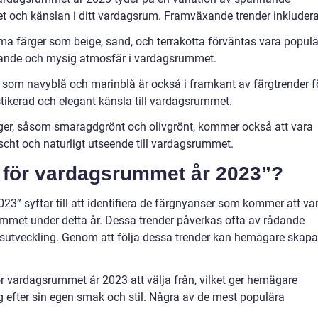
et och känslan i ditt vardagsrum. Framväxande trender inkludera
rma färger som beige, sand, och terrakotta förväntas vara populä
ande och mysig atmosfär i vardagsrummet.
 som navyblå och marinblå är också i framkant av färgtrender f
stikerad och elegant känsla till vardagsrummet.
ger, såsom smaragdgrönt och olivgrönt, kommer också att vara
scht och naturligt utseende till vardagsrummet.
r för vardagsrummet år 2023”?
3” syftar till att identifiera de färgnyanser som kommer att va
met under detta år. Dessa trender påverkas ofta av rådande
sutveckling. Genom att följa dessa trender kan hemägare skapa
för vardagsrummet år 2023 att välja från, vilket ger hemägare
g efter sin egen smak och stil. Några av de mest populära