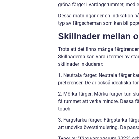
gröna färger i vardagsrummet, med en
Dessa mätningar ger en indikation på
typ av färgscheman som kan bli popu
Skillnader mellan 
Trots att det finns många färgtrende
Skillnaderna kan vara i termer av s
skillnader inkluderar:
1. Neutrala färger: Neutrala färger k
preferenser. De är också idealiska fö
2. Mörka färger: Mörka färger kan s
få rummet att verka mindre. Dessa fä
touch.
3. Färgstarka färger: Färgstarka färg
att undvika överstimulering. De passa
Typer av ”färg vardagsrum 2023” och 