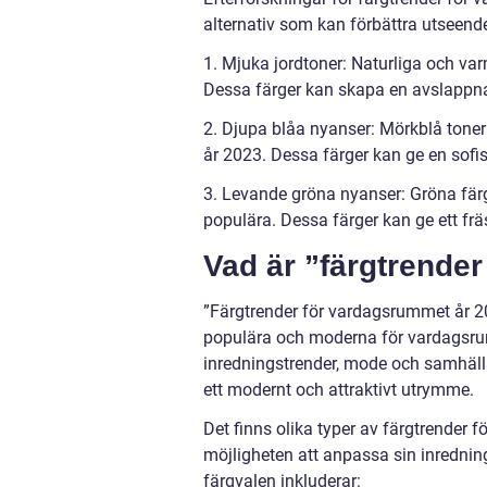
alternativ som kan förbättra utseend
1. Mjuka jordtoner: Naturliga och va
Dessa färger kan skapa en avslappn
2. Djupa blåa nyanser: Mörkblå toner
år 2023. Dessa färger kan ge en sofi
3. Levande gröna nyanser: Gröna fär
populära. Dessa färger kan ge ett frä
Vad är ”färgtrende
”Färgtrender för vardagsrummet år 202
populära och moderna för vardagsrum
inredningstrender, mode och samhäll
ett modernt och attraktivt utrymme.
Det finns olika typer av färgtrender 
möjligheten att anpassa sin inrednin
färgvalen inkluderar: