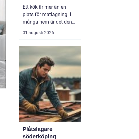
personligt kök
Ett kök är mer än en
plats för matlagning. I
många hem är det den
naturliga
01 augusti 2026
samlingspunkten där
vardag, umgänge och
arbete flyter ihop. När
boende i Uppsala söker
inspiration kring kök
Uppsala h...
Plåtslagare
söderköping