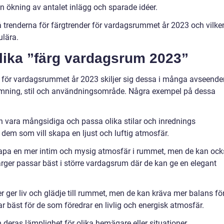
 ökning av antalet inlägg och sparade idéer.
 trenderna för färgtrender för vardagsrummet år 2023 och vilke
lära.
olika ”färg vardagsrum 2023”
r för vardagsrummet år 2023 skiljer sig dessa i många avseende
tämning, stil och användningsområde. Några exempel på dessa
an vara mångsidiga och passa olika stilar och inrednings
r dem som vill skapa en ljust och luftig atmosfär.
kapa en mer intim och mysig atmosfär i rummet, men de kan oc
rger passar bäst i större vardagsrum där de kan ge en elegant
er ger liv och glädje till rummet, men de kan kräva mer balans fö
r bäst för de som föredrar en livlig och energisk atmosfär.
deras lämplighet för olika hemägare eller situationer.