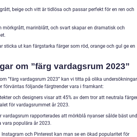
rått, beige och vitt är tidlösa och passar perfekt för en ren och
 mörkgrått, marinblått, och svart skapar en dramatisk och
et.
r sticka ut kan färgstarka färger som röd, orange och gul ge en
ngar om ”färg vardagsrum 2023”
r om ”färg vardagsrum 2023” kan vi titta på olika undersökningar
r förväntas följande färgtrender vara i framkant:
ekter och designers visar att 45% av dem tror att neutrala färge
alet för vardagsrummet år 2023.
 för vardagsrum rapporterades att mörkblå nyanser sålde bäst und
a vara populära år 2023.
 Instagram och Pinterest kan man se en ökad popularitet för