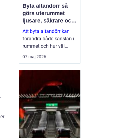
Byta altandörr så
görs uterummet
ljusare, säkrare och
mer energieffektivt
Att byta altandörr kan
förändra både känslan i
rummet och hur väl
bostaden fungerar i
07 maj 2026
vardagen. En modern
dörr släpper in mer ljus,
isolerar bättre mot kyla
och buller och ger ett
tryggare skydd...
r
er