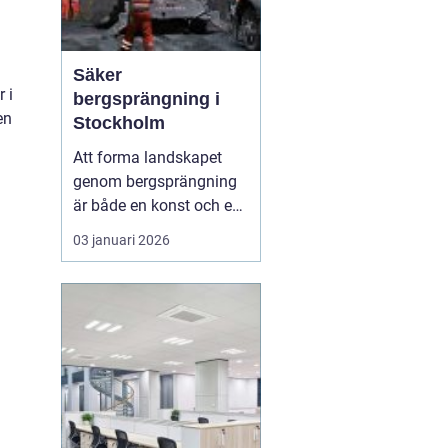
Säker
 i
bergsprängning i
en
Stockholm
Att forma landskapet
genom bergsprängning
är både en konst och en
vetenskap. Med
03 januari 2026
precision och expertis
kan denna metod
möjliggöra utveckling
där naturen annars
sätter gränser. I
Stockholm är bergsprä...