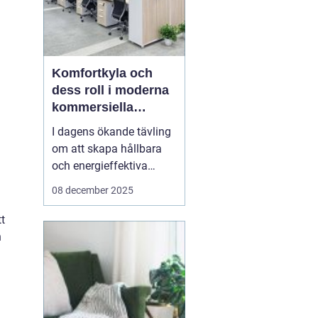
Komfortkyla och
dess roll i moderna
kommersiella
fastigheter
I dagens ökande tävling
om att skapa hållbara
och energieffektiva
byggnader, spelar
08 december 2025
komfortkyla en
nyckelroll. Särskilt inom
t
kommersiella fastigheter
n
som kontor,
industrihallar och hotell,
har behovet av
komfortkyla blivit