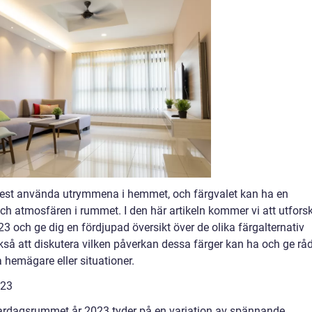
mest använda utrymmena i hemmet, och färgvalet kan ha en
h atmosfären i rummet. I den här artikeln kommer vi att utfors
 och ge dig en fördjupad översikt över de olika färgalternativ
kså att diskutera vilken påverkan dessa färger kan ha och ge rå
 hemägare eller situationer.
023
 vardagsrummet år 2023 tyder på en variation av spännande