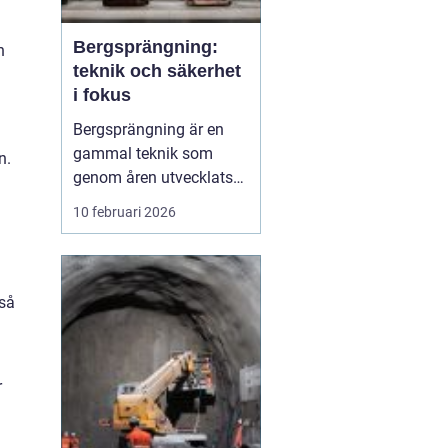
Bergsprängning:
n
teknik och säkerhet
i fokus
Bergsprängning är en
gammal teknik som
n.
genom åren utvecklats
till en oumbärlig del av
10 februari 2026
moderna bygg- och
infrastruktursprojekt.
Genom att noggrant
tillämpa explosioner kan
kså
man forma landskap
och bereda plats för
byggnati...
r