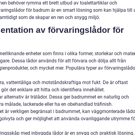
n behöver rymma ett brett utbud av toalettartiklar och
ringslådor för badrum är en smart lösning som kan hjälpa till a
amtidigt som de skapar en ren och snygg miljö.
ntation av förvaringslådor för
erliknande enheter som finns i olika former, storlekar och mater
are. Dessa lådor används för att förvara och dölja allt från
ienprodukter, och mycket mer. Populära typer av förvaringslådo
öra, vattentåliga och motståndskraftiga mot fukt. De är oftast
 gör det enklare att hitta och identifiera innehållet.
r alternativ är trälådor. Dessa ger badrummet en naturlig och
a målade, lackerade eller ha en obehandlad träfinish.
 är verkligen begränsat i badrummet, kan väggmonterade lådo
 golvyta och ger möjlighet att använda ovanliggande utrymme fö
ringsskåp med inbyggda lådor är en snygg och praktisk lösning.