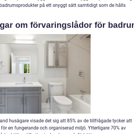
a badrumsprodukter på ett snyggt sätt samtidigt som de hålls
ngar om förvaringslådor för badr
nd husägare visade det sig att 85% av de tillfrågade tycker att
 för en fungerande och organiserad miljö. Ytterligare 70% av