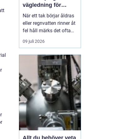
vägledning för
tt
hållbara tak och
När ett tak börjar åldras
plåtdetaljer
eller regnvatten rinner åt
fel håll märks det ofta
först som en liten
09 juli 2026
irritation. Några droppar
i hängrännan, ett
ial
missfärgat hörn på
fasaden, ett konstigt
r
drag vid vinden. Men
bakom sådana tecken
döljer sig ofta
plåtdetaljer...
r
r
Allt du behöver veta