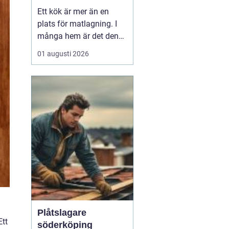
personligt kök
Ett kök är mer än en
plats för matlagning. I
många hem är det den
naturliga
01 augusti 2026
samlingspunkten där
vardag, umgänge och
arbete flyter ihop. När
boende i Uppsala söker
inspiration kring kök
Uppsala h...
Plåtslagare
Ett
söderköping