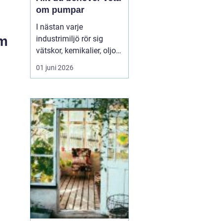
om pumpar
I nästan varje
um
industrimiljö rör sig
vätskor, kemikalier, oljor
eller slam i bakgrunden.
01 juni 2026
Ofta är det pumpar som
gör jobbet tyst och
effektivt. När rätt pump
sitter på rätt plats rullar
produktionen p...