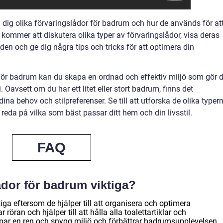
 dig olika förvaringslådor för badrum och hur de används för at
 kommer att diskutera olika typer av förvaringslådor, visa deras
en och ge dig några tips och tricks för att optimera din
 för badrum kan du skapa en ordnad och effektiv miljö som gör d
 Oavsett om du har ett litet eller stort badrum, finns det
na behov och stilpreferenser. Se till att utforska de olika typer
reda på vilka som bäst passar ditt hem och din livsstil.
FAQ
ådor för badrum viktiga?
iga eftersom de hjälper till att organisera och optimera
ran och hjälper till att hålla alla toalettartiklar och
apar en ren och snygg miljö och förbättrar badrumsupplevelsen.