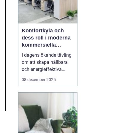
Komfortkyla och
dess roll i moderna
kommersiella
fastigheter
I dagens ökande tävling
om att skapa hållbara
och energieffektiva
byggnader, spelar
08 december 2025
komfortkyla en
nyckelroll. Särskilt inom
kommersiella fastigheter
som kontor,
industrihallar och hotell,
har behovet av
komfortkyla blivit