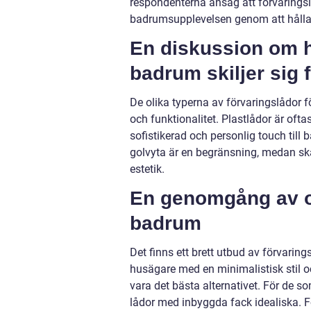
respondenterna ansåg att förvaringslå
badrumsupplevelsen genom att hålla a
En diskussion om hu
badrum skiljer sig 
De olika typerna av förvaringslådor för
och funktionalitet. Plastlådor är oft
sofistikerad och personlig touch ti
golvyta är en begränsning, medan sk
estetik.
En genomgång av ol
badrum
Det finns ett brett utbud av förvaring
husägare med en minimalistisk stil 
vara det bästa alternativet. För de s
lådor med inbyggda fack idealiska. Fö