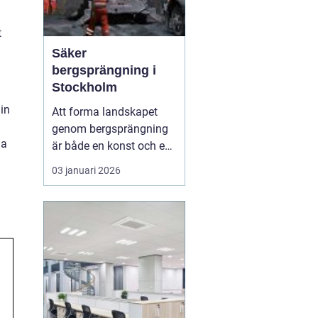
t
Säker
bergsprängning i
Stockholm
in
Att forma landskapet
genom bergsprängning
na
är både en konst och en
vetenskap. Med
03 januari 2026
precision och expertis
kan denna metod
möjliggöra utveckling
där naturen annars
sätter gränser. I
Stockholm är bergsprä...