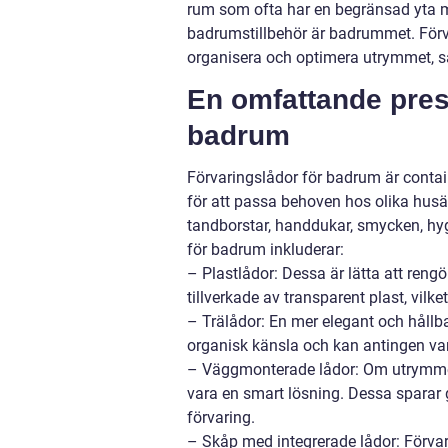
rum som ofta har en begränsad yta me
badrumstillbehör är badrummet. Förva
organisera och optimera utrymmet, s
En omfattande prese
badrum
Förvaringslådor för badrum är contain
för att passa behoven hos olika husäg
tandborstar, handdukar, smycken, hyg
för badrum inkluderar:
– Plastlådor: Dessa är lätta att reng
tillverkade av transparent plast, vilket
– Trälådor: En mer elegant och hållba
organisk känsla och kan antingen var
– Väggmonterade lådor: Om utrymmet
vara en smart lösning. Dessa sparar
förvaring.
– Skåp med integrerade lådor: Förva