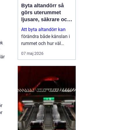
Byta altandörr så
görs uterummet
ljusare, säkrare och
mer energieffektivt
Att byta altandörr kan
förändra både känslan i
ek
rummet och hur väl
bostaden fungerar i
07 maj 2026
där
vardagen. En modern
dörr släpper in mer ljus,
isolerar bättre mot kyla
och buller och ger ett
tryggare skydd...
ör
or