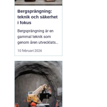
Bergsprängning:
teknik och säkerhet
i fokus
Bergsprängning är en
gammal teknik som
genom åren utvecklats
till en oumbärlig del av
10 februari 2026
moderna bygg- och
infrastruktursprojekt.
Genom att noggrant
tillämpa explosioner kan
man forma landskap
och bereda plats för
byggnati...