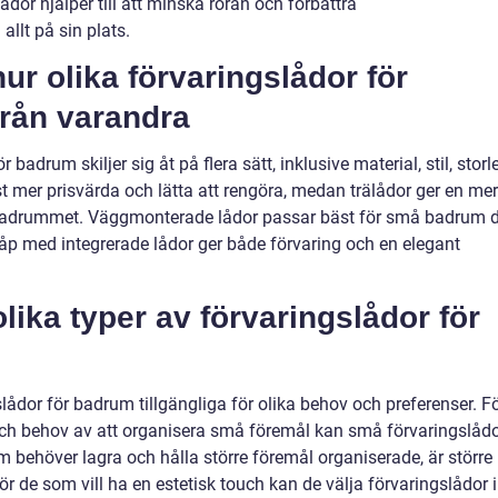
dor hjälper till att minska röran och förbättra
llt på sin plats.
r olika förvaringslådor för
från varandra
 badrum skiljer sig åt på flera sätt, inklusive material, stil, storl
ast mer prisvärda och lätta att rengöra, medan trälådor ger en mer
ll badrummet. Väggmonterade lådor passar bäst för små badrum 
åp med integrerade lådor ger både förvaring och en elegant
ika typer av förvaringslådor för
slådor för badrum tillgängliga för olika behov och preferenser. F
och behov av att organisera små föremål kan små förvaringslåd
om behöver lagra och hålla större föremål organiserade, är större
r de som vill ha en estetisk touch kan de välja förvaringslådor i