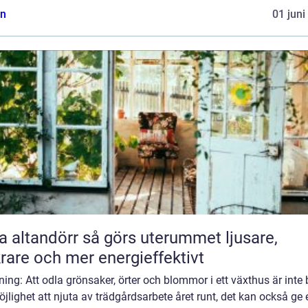
n
01 juni
ndörr så görs uterummet ljusare,
rare och mer energieffektivt
ning: Att odla grönsaker, örter och blommor i ett växthus är inte
jlighet att njuta av trädgårdsarbete året runt, det kan också ge e