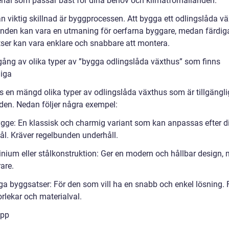
rial som passar bäst för dina behov och klimatförhållanden.
n viktig skillnad är byggprocessen. Att bygga ett odlingslåda v
unden kan vara en utmaning för oerfarna byggare, medan färdig
ser kan vara enklare och snabbare att montera.
ng av olika typer av ”bygga odlingslåda växthus” som finns
liga
ns en mängd olika typer av odlingslåda växthus som är tillgängl
en. Nedan följer några exempel:
ygge: En klassisk och charmig variant som kan anpassas efter d
l. Kräver regelbunden underhåll.
inium eller stålkonstruktion: Ger en modern och hållbar design,
are.
ga byggsatser: För den som vill ha en snabb och enkel lösning. F
orlekar och materialval.
ipp