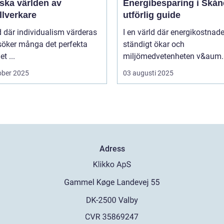
ska världen av
Energibesparing i Skån
llverkare
utförlig guide
id där individualism värderas
I en värld där energikostnad
söker många det perfekta
ständigt ökar och
t ...
miljömedvetenheten v&aum..
ober 2025
03 augusti 2025
Adress