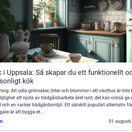
 i Uppsala: Så skapar du ett funktionellt o
sonligt kök
ning: Att odla grönsaker, örter och blommor i ett växthus är inte
jlighet att njuta av trädgårdsarbete året runt, det kan också ge e
 och en vacker trädgårdsmiljö. Ett särskilt populärt alternativ fö
are är att bygga et...
n
01 augusti