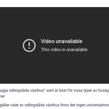
bygga odlingslåda växthus” som är bäst för vissa typer av husäga
ner
 gäller valet av odlingslåda växthus finns det ingen universalmo