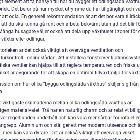
igt element att ta hänsyn till när du bygger ett odlingslåda växth
orlek. Det beror på hur mycket utrymme du har tillgängligt och v
 att odla. En generell rekommendation är att det bör vara tillräck
r att du ska kunna gå runt och arbeta bekvämt utan att det blir f
Många husägare väljer också att dela upp växthuset i zoner för o
 växter eller odlingar.
torleken är det också viktigt att överväga ventilation och
urkontroll i odlingslådan. Att installera fönsterventilationssyste
ska ventiler kan hjälpa till att reglera temperaturen och friska 
vilket är avgörande för att skapa en optimal tillväxtmiljö för växt
ussion om hur olika ”bygga odlingslåda växthus” skiljer sig från
a
e viktigaste skillnaderna mellan olika odlingslåda växthus är
gen materialvalet. Trä har en naturlig charm och är relativt billi
ver regelbunden underhåll och kan vara mer sårbar för röta eller
angrepp. Aluminium och stål ger ett mer modernt utseende och 
, men kan vara dyrare. Det är också viktigt att överväga vilket