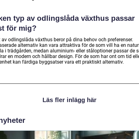
lken typ av odlingslåda växthus passar
st för mig?
t av odlingslåda växthus beror på dina behov och preferenser.
serade alternativ kan vara attraktiva för de som vill ha en natur
la i trädgården, medan aluminium- eller ståloptioner passar de
drar en modern och hållbar design. För de som har ont om tid ell
enhet kan färdiga byggsatser vara ett praktiskt alternativ.
Läs fler inlägg här
 nyheter