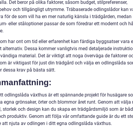
lla. Det beror på olika faktorer, såsom budget, stilpreferenser,
behov och tillgängligt utrymme. Träbaserade odlingslådor kan v
va för de som vill ha en mer naturlig känsla i trädgården, medan
um- eller ståloptioner passar de som föredrar ett modernt och hå
e.
om har ont om tid eller erfarenhet kan färdiga byggsatser vara e
kt alternativ. Dessa kommer vanligtvis med detaljerade instrukti
vändiga material. Det är viktigt att noga överväga de faktorer o
om är viktigast för just din trädgård och välja en odlingslåda s
r dessa krav på bästa sätt.
manfattning:
tt odlingslåda växthus är ett spännande projekt för husägare so
a egna grönsaker, örter och blommor året runt. Genom att välja r
l, storlek och design kan du skapa en trädgårdsmiljö som är bå
och produktiv. Genom att följa vår omfattande guide är du ett st
att njuta av odlingen i ditt egna odlingslåda växthus.