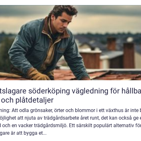
agare söderköping vägledning för hållbara
 och plåtdetaljer
ning: Att odla grönsaker, örter och blommor i ett växthus är inte
jlighet att njuta av trädgårdsarbete året runt, det kan också ge e
 och en vacker trädgårdsmiljö. Ett särskilt populärt alternativ fö
are är att bygga et...