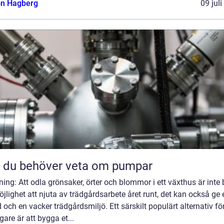
n Hagberg
09 jul
t du behöver veta om pumpar
ning: Att odla grönsaker, örter och blommor i ett växthus är inte
jlighet att njuta av trädgårdsarbete året runt, det kan också ge e
 och en vacker trädgårdsmiljö. Ett särskilt populärt alternativ fö
are är att bygga et...