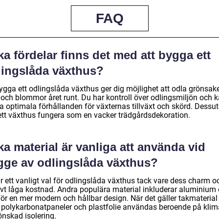
FAQ
ka fördelar finns det med att bygga ett
lingslåda växthus?
ygga ett odlingslåda växthus ger dig möjlighet att odla grönsake
r och blommor året runt. Du har kontroll över odlingsmiljön och 
a optimala förhållanden för växternas tillväxt och skörd. Dess
ett växthus fungera som en vacker trädgårdsdekoration.
ka material är vanliga att använda vid
gge av odlingslåda växthus?
r ett vanligt val för odlingslåda växthus tack vare dess charm o
ivt låga kostnad. Andra populära material inkluderar aluminium e
för en mer modern och hållbar design. När det gäller takmaterial
, polykarbonatpaneler och plastfolie användas beroende på klim
önskad isolering.