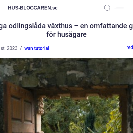
HUS-BLOGGAREN.
se
ga odlingslåda växthus – en omfattande g
för husägare
red
sti 2023
wsn tutorial