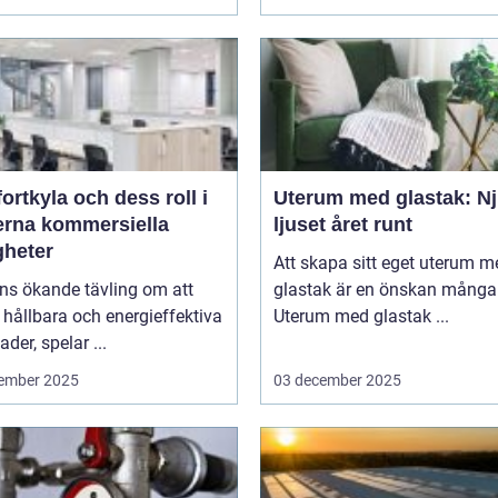
rtkyla och dess roll i
Uterum med glastak: Nj
rna kommersiella
ljuset året runt
gheter
Att skapa sitt eget uterum m
ns ökande tävling om att
glastak är en önskan många 
hållbara och energieffektiva
Uterum med glastak ...
der, spelar ...
ember 2025
03 december 2025