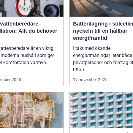
vattenberedare-
Batterilagring i solcelle
llation: Allt du behöver
nyckeln till en hållbar
energiframtid
ttenberedare är en viktig
I takt med ökande
v moderna hushåll som ger
energiutmaningar letar både
t komfortabla varmva...
privatpersoner och företag ef
h&ari...
ember 2025
17 november 2025