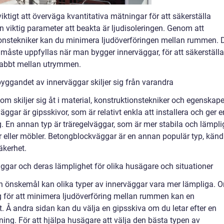
ktigt att överväga kvantitativa mätningar för att säkerställa
En viktig parameter att beakta är ljudisoleringen. Genom att
ionstekniker kan du minimera ljudöverföringen mellan rummen. 
måste uppfyllas när man bygger innerväggar, för att säkerställa
snabbt mellan utrymmen.
byggandet av innerväggar skiljer sig från varandra
om skiljer sig åt i material, konstruktionstekniker och egenskape
ggar är gipsskivor, som är relativt enkla att installera och ger e
g. En annan typ är träregelväggar, som är mer stabila och lämpli
or eller möbler. Betongblockväggar är en annan populär typ, känd
äkerhet.
gar och deras lämplighet för olika husägare och situationer
h önskemål kan olika typer av innerväggar vara mer lämpliga. 
g för att minimera ljudöverföring mellan rummen kan en
. Å andra sidan kan du välja en gipsskiva om du letar efter en
ing. För att hjälpa husägare att välja den bästa typen av