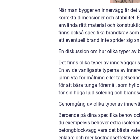
När man bygger en innervägg är det vi
korrekta dimensioner och stabilitet. 
använda rätt material och konstrukt
finns också specifika brandkrav som 
att eventuell brand inte sprider sig 
En diskussion om hur olika typer av 
Det finns olika typer av innerväggar s
En av de vanligaste typerna av innervä
jämn yta för målning eller tapetserin
för att bära tunga föremål, som hyll
för sin höga ljudisolering och brands
Genomgång av olika typer av innerväg
Beroende på dina specifika behov oc
du exempelvis behöver extra isolerin
betongblockvägg vara det bästa valet
enklare och mer kostnadseffektiv lösn