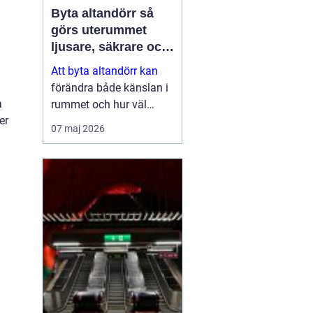
Byta altandörr så
görs uterummet
ljusare, säkrare och
mer energieffektivt
Att byta altandörr kan
förändra både känslan i
a
rummet och hur väl
er
bostaden fungerar i
07 maj 2026
vardagen. En modern
dörr släpper in mer ljus,
isolerar bättre mot kyla
och buller och ger ett
tryggare skydd...