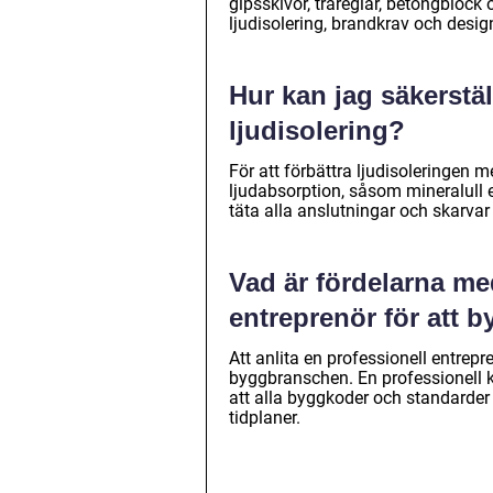
gipsskivor, träreglar, betongblock 
ljudisolering, brandkrav och desig
Hur kan jag säkerstä
ljudisolering?
För att förbättra ljudisoleringe
ljudabsorption, såsom mineralull el
täta alla anslutningar och skarvar
Vad är fördelarna med
entreprenör för att 
Att anlita en professionell entrepr
byggbranschen. En professionell kan
att alla byggkoder och standarder
tidplaner.