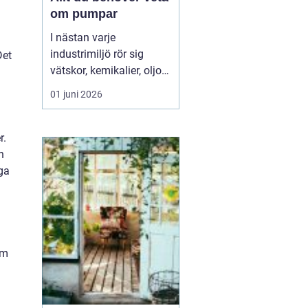
om pumpar
I nästan varje
industrimiljö rör sig
Det
vätskor, kemikalier, oljor
eller slam i bakgrunden.
01 juni 2026
Ofta är det pumpar som
gör jobbet tyst och
effektivt. När rätt pump
r.
sitter på rätt plats rullar
n
produktionen p...
ga
Om