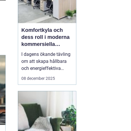
Komfortkyla och
dess roll i moderna
kommersiella
fastigheter
I dagens ökande tävling
om att skapa hållbara
och energieffektiva
byggnader, spelar
08 december 2025
komfortkyla en
nyckelroll. Särskilt inom
kommersiella fastigheter
som kontor,
industrihallar och hotell,
har behovet av
komfortkyla blivit