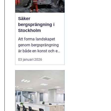
Säker
bergsprängning i
Stockholm
Att forma landskapet
genom bergsprängning
är både en konst och en
vetenskap. Med
03 januari 2026
precision och expertis
kan denna metod
möjliggöra utveckling
där naturen annars
sätter gränser. I
Stockholm är bergsprä...