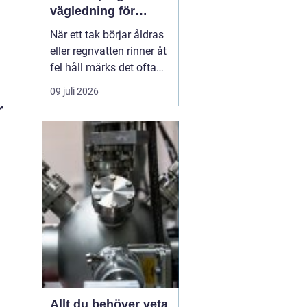
vägledning för
hållbara tak och
När ett tak börjar åldras
plåtdetaljer
eller regnvatten rinner åt
fel håll märks det ofta
först som en liten
09 juli 2026
irritation. Några droppar
r
i hängrännan, ett
missfärgat hörn på
fasaden, ett konstigt
drag vid vinden. Men
bakom sådana tecken
döljer sig ofta
plåtdetaljer...
Allt du behöver veta