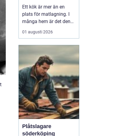
personligt kök
Ett kök är mer än en
plats för matlagning. I
många hem är det den
naturliga
01 augusti 2026
samlingspunkten där
vardag, umgänge och
arbete flyter ihop. När
boende i Uppsala söker
inspiration kring kök
Uppsala h...
t
Plåtslagare
söderköping