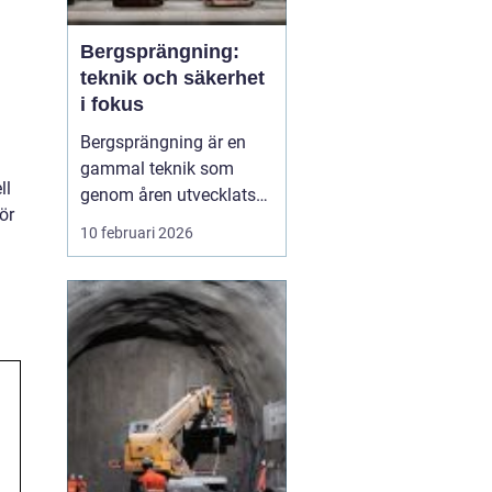
Bergsprängning:
teknik och säkerhet
i fokus
Bergsprängning är en
gammal teknik som
ll
genom åren utvecklats
ör
till en oumbärlig del av
10 februari 2026
moderna bygg- och
infrastruktursprojekt.
Genom att noggrant
tillämpa explosioner kan
man forma landskap
och bereda plats för
byggnati...