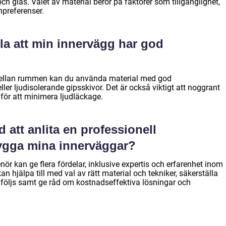
och glas. Valet av material beror på faktorer som tillgänglighet,
npreferenser.
lla att min innervägg har god
n mellan rummen kan du använda material med god
ler ljudisolerande gipsskivor. Det är också viktigt att noggrant
 för att minimera ljudläckage.
 att anlita en professionell
bygga mina innerväggar?
enör kan ge flera fördelar, inklusive expertis och erfarenhet inom
 hjälpa till med val av rätt material och tekniker, säkerställa
 följs samt ge råd om kostnadseffektiva lösningar och