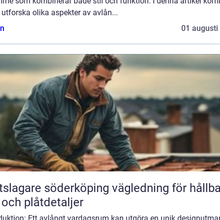
mme som kombinerar både stil och funktion. I denna artikel ko
t utforska olika aspekter av avlån...
n
01 augusti
agare söderköping vägledning för hållbara
 och plåtdetaljer
oduktion: Ett avlångt vardagsrum kan utgöra en unik designutma