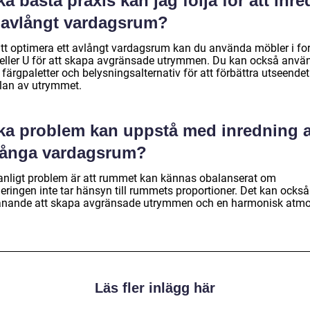
ka bästa praxis kan jag följa för att inre
t avlångt vardagsrum?
att optimera ett avlångt vardagsrum kan du använda möbler i f
 eller U för att skapa avgränsade utrymmen. Du kan också anvä
 färgpaletter och belysningsalternativ för att förbättra utseende
lan av utrymmet.
lka problem kan uppstå med inredning 
långa vardagsrum?
vanligt problem är att rummet kan kännas obalanserat om
eringen inte tar hänsyn till rummets proportioner. Det kan också
nande att skapa avgränsade utrymmen och en harmonisk atmo
Läs fler inlägg här