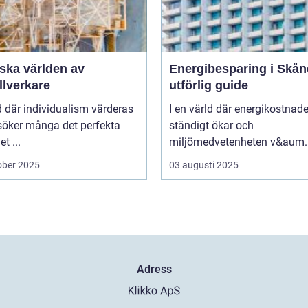
ska världen av
Energibesparing i Skån
llverkare
utförlig guide
id där individualism värderas
I en värld där energikostnad
söker många det perfekta
ständigt ökar och
t ...
miljömedvetenheten v&aum..
ober 2025
03 augusti 2025
Adress