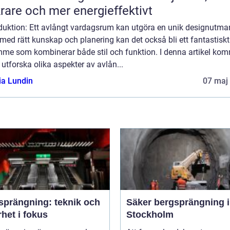
rare och mer energieffektivt
oduktion: Ett avlångt vardagsrum kan utgöra en unik designutma
ed rätt kunskap och planering kan det också bli ett fantastiskt
mme som kombinerar både stil och funktion. I denna artikel ko
t utforska olika aspekter av avlån...
ia Lundin
07 maj
sprängning: teknik och
Säker bergsprängning i
het i fokus
Stockholm