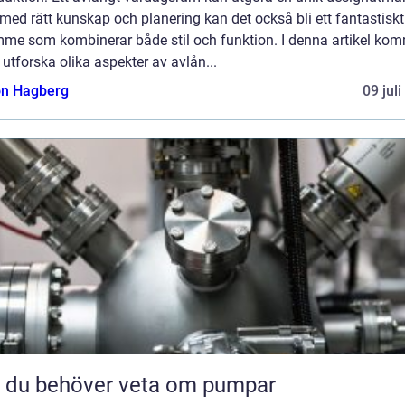
ed rätt kunskap och planering kan det också bli ett fantastiskt
mme som kombinerar både stil och funktion. I denna artikel ko
t utforska olika aspekter av avlån...
n Hagberg
09 jul
t du behöver veta om pumpar