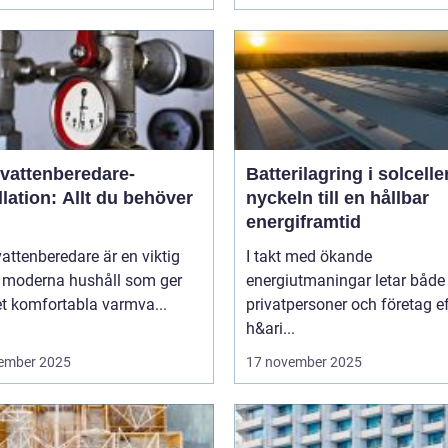
vattenberedare-
Batterilagring i solcelle
llation: Allt du behöver
nyckeln till en hållbar
energiframtid
ttenberedare är en viktig
I takt med ökande
v moderna hushåll som ger
energiutmaningar letar både
t komfortabla varmva...
privatpersoner och företag ef
h&ari...
ember 2025
17 november 2025