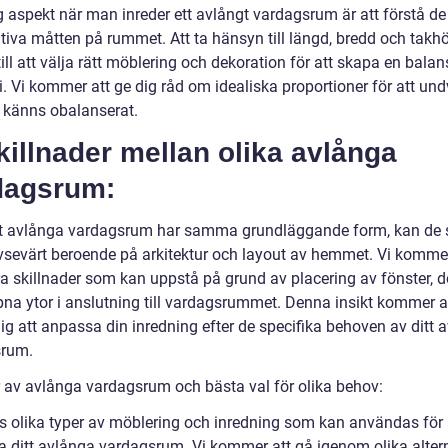
g aspekt när man inreder ett avlångt vardagsrum är att förstå de
ativa måtten på rummet. Att ta hänsyn till längd, bredd och takh
till att välja rätt möblering och dekoration för att skapa en bala
. Vi kommer att ge dig råd om idealiska proportioner för att und
känns obalanserat.
killnader mellan olika avlånga
dagsrum:
tt avlånga vardagsrum har samma grundläggande form, kan de s
avsevärt beroende på arkitektur och layout av hemmet. Vi kommer
ra skillnader som kan uppstå på grund av placering av fönster, d
ppna ytor i anslutning till vardagsrummet. Denna insikt kommer a
ig att anpassa din inredning efter de specifika behoven av ditt 
srum.
r av avlånga vardagsrum och bästa val för olika behov:
ns olika typer av möblering och inredning som kan användas för 
a ditt avlånga vardagsrum. Vi kommer att gå igenom olika altern