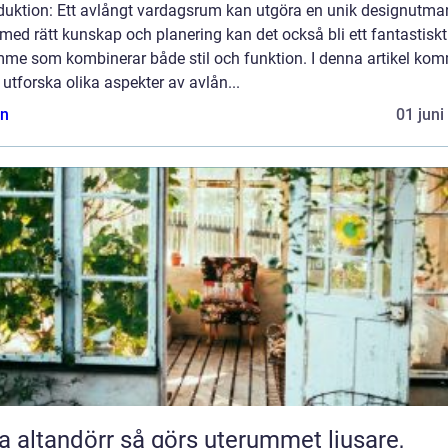
oduktion: Ett avlångt vardagsrum kan utgöra en unik designutma
ed rätt kunskap och planering kan det också bli ett fantastiskt
mme som kombinerar både stil och funktion. I denna artikel ko
t utforska olika aspekter av avlån...
n
01 juni
ndörr så görs uterummet ljusare,