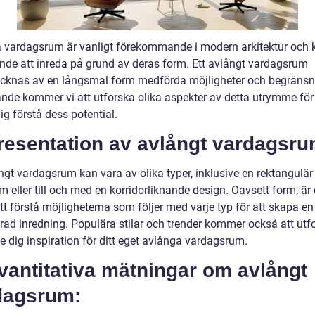
 vardagsrum är vanligt förekommande i modern arkitektur och 
de att inreda på grund av deras form. Ett avlångt vardagsrum
cknas av en långsmal form medförda möjligheter och begränsni
ande kommer vi att utforska olika aspekter av detta utrymme för 
ig förstå dess potential.
resentation av avlångt vardagsru
ngt vardagsrum kan vara av olika typer, inklusive en rektangulär
m eller till och med en korridorliknande design. Oavsett form, är 
att förstå möjligheterna som följer med varje typ för att skapa en
rad inredning. Populära stilar och trender kommer också att utf
ge dig inspiration för ditt eget avlånga vardagsrum.
vantitativa mätningar om avlångt
dagsrum: