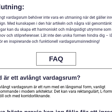
utning:
ångt vardagsrum behöver inte vara en utmaning när det gäller in
ign. Med kunskapen i den här artikeln och några väl genomtänk
ngar kan du skapa ett harmoniskt och mångsidigt utrymme som
ov och stilpreferenser. Låt inte den unika formen hindra dig – lå
ör en inspirerande och funktionell vardagsrumsinredning!
FAQ
d är ett avlångt vardagsrum?
avlångt vardagsrum är ett rum med en långsmal form, vanligt
kommande i modern arkitektur. Det kan vara rektangulärt, L-form
 till och med korridorliknande.