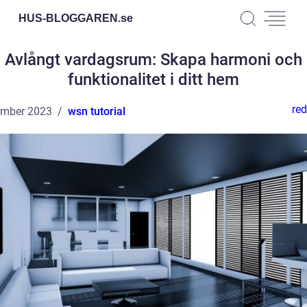
HUS-BLOGGAREN.
se
Avlångt vardagsrum: Skapa harmoni och
funktionalitet i ditt hem
red
ember 2023
wsn tutorial