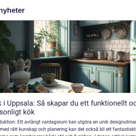
 nyheter
 i Uppsala: Så skapar du ett funktionellt o
sonligt kök
oduktion: Ett avlångt vardagsrum kan utgöra en unik designutma
ed rätt kunskap och planering kan det också bli ett fantastiskt